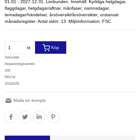
01-01 - 2027-12-31. Limbunden. Innehåll: Kyrkliga helgdagar,
flaggdagar, helgdagar/aftnar, månfaser, namnsdagar,
temadagar/händelser, årsöversikt/årsöversikter, urstansat
månadsregister. Antal sidor: 13. Miljöinformation: FSC.
st
Köp
Sekundär
förpackningsstorlek:
200
RKV-id:
20118105
Maila en kompis