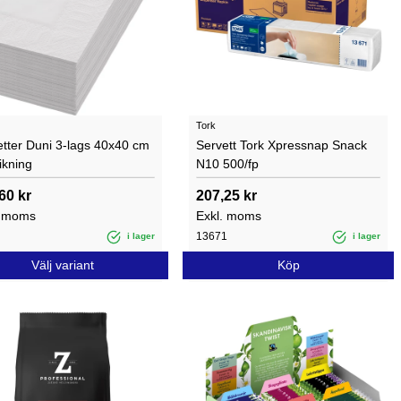
Tork
etter Duni 3-lags 40x40 cm
Servett Tork Xpressnap Snack
ikning
N10 500/fp
60 kr
207,25 kr
. moms
Exkl. moms
13671
i lager
i lager
Välj variant
Köp