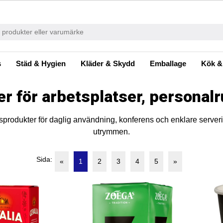
s
Städ & Hygien
Kläder & Skydd
Emballage
Kök &
 för arbetsplatser, personalr
gsprodukter för daglig användning, konferens och enklare server
utrymmen.
Sida:
«
1
2
3
4
5
»