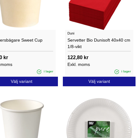
Duni
ersbägare Sweet Cup
Servetter Bio Dunisoft 40x40 cm
1/8-vikt
0 kr
122,80 kr
. moms
Exkl. moms
i lager
i lager
Välj variant
Välj variant