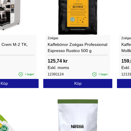
Zoégas
Zoéga
e Crem M-2 TK,
Kaffebönor Zoégas Professional
Kaff
Espresso Rustico 500 g
Moll
125,74 kr
159,
Exkl. moms
Exkl
12391124
1213
i lager
i lager
Köp
Köp