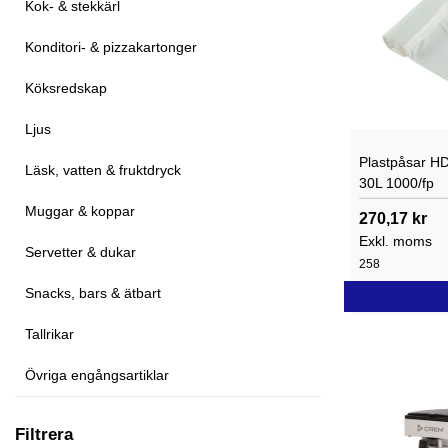
Kok- & stekkärl
Konditori- & pizzakartonger
Köksredskap
Ljus
Plastpåsar H
Läsk, vatten & fruktdryck
30L 1000/fp
Muggar & koppar
270,17 kr
Exkl. moms
Servetter & dukar
258
Snacks, bars & ätbart
Tallrikar
Övriga engångsartiklar
Filtrera