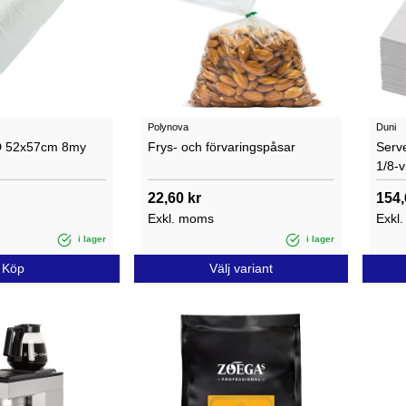
Polynova
Duni
D 52x57cm 8my
Frys- och förvaringspåsar
Serv
1/8-v
22,60 kr
154,
Exkl. moms
Exkl
i lager
i lager
Köp
Välj variant