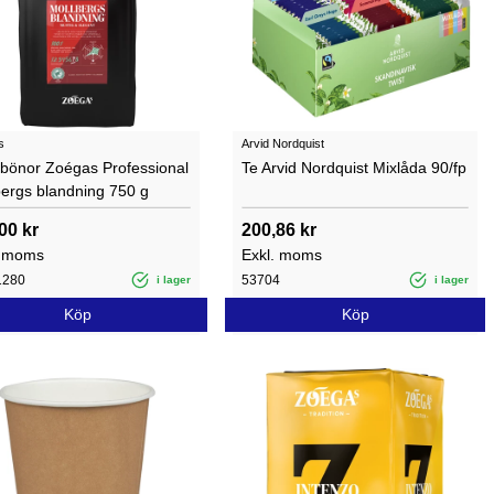
s
Arvid Nordquist
ebönor Zoégas Professional
Te Arvid Nordquist Mixlåda 90/fp
bergs blandning 750 g
00 kr
200,86 kr
. moms
Exkl. moms
1280
53704
i lager
i lager
Köp
Köp