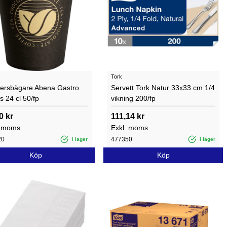
Tork
ersbägare Abena Gastro
Servett Tork Natur 33x33 cm 1/4
 24 cl 50/fp
vikning 200/fp
0 kr
111,14 kr
. moms
Exkl. moms
20
477350
i lager
i lager
Köp
Köp