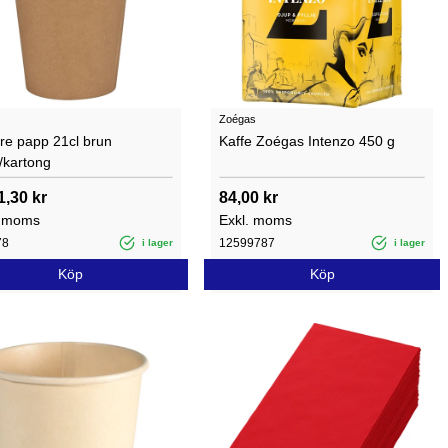
Zoégas
re papp 21cl brun
Kaffe Zoégas Intenzo 450 g
/kartong
1,30 kr
84,00 kr
. moms
Exkl. moms
78
12599787
i lager
i lager
Köp
Köp