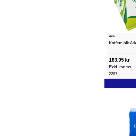
Arla
Kaffemjölk Arl
183,95 kr
Exkl. moms
2257