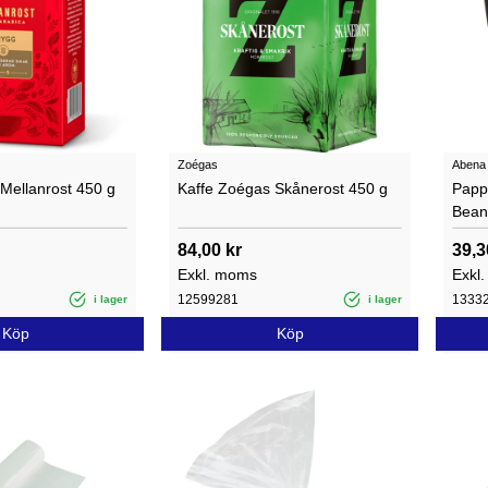
Zoégas
Abena
 Mellanrost 450 g
Kaffe Zoégas Skånerost 450 g
Papp
Beans
84,00 kr
39,3
Exkl. moms
Exkl
12599281
1333
i lager
i lager
Köp
Köp