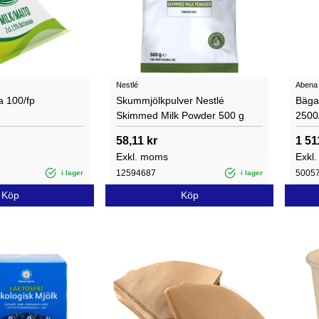
Nestlé
Abena
a 100/fp
Skummjölkpulver Nestlé
Bäga
Skimmed Milk Powder 500 g
2500
58,11 kr
1 51
Exkl. moms
Exkl
12594687
5005
i lager
i lager
Köp
Köp