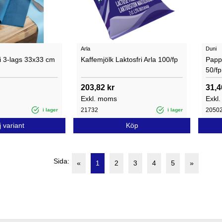
Arla
Duni
i 3-lags 33x33 cm
Kaffemjölk Laktosfri Arla 100/fp
Pappe
50/fp
203,82 kr
31,4
Exkl. moms
Exkl
21732
2050
i lager
i lager
j variant
Köp
Sida:
«
1
2
3
4
5
»