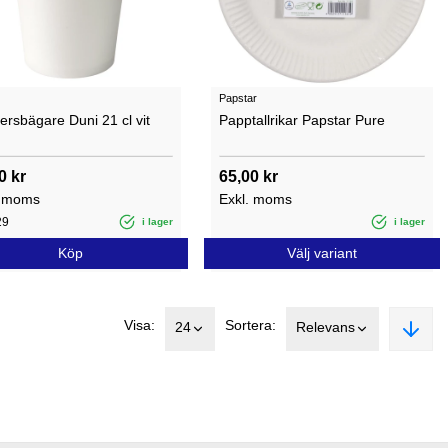
Papstar
rsbägare Duni 21 cl vit
Papptallrikar Papstar Pure
0 kr
65,00 kr
. moms
Exkl. moms
29
i lager
i lager
Köp
Välj variant
Visa:
Sortera:
24
Relevans