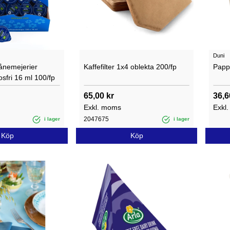
Duni
ånemejerier
Kaffefilter 1x4 oblekta 200/fp
Papp
osfri 16 ml 100/fp
65,00 kr
36,6
Exkl. moms
Exkl
2047675
i lager
i lager
Köp
Köp