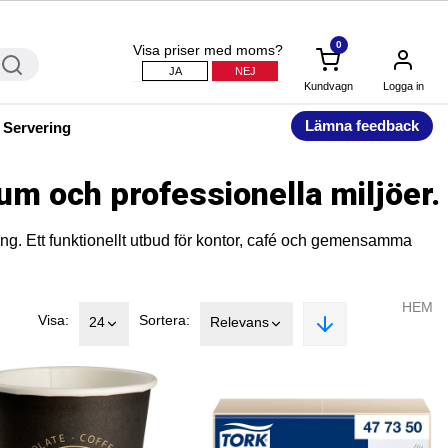
0
Visa priser med moms?
JA
NEJ
Kundvagn
Logga in
Lämna feedback
 Servering
um och professionella miljöer.
ing. Ett funktionellt utbud för kontor, café och gemensamma
HEM
Visa:
Sortera:
24
Relevans