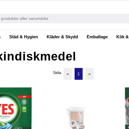
s
Städ & Hygien
Kläder & Skydd
Emballage
Kök &
indiskmedel
Sida:
«
1
»