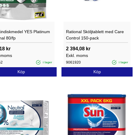
indiskmedel YES Platinum
Rational Sköljtablett med Care
nal 80/fp
Control 150-pack
18 kr
2 394,08 kr
. moms
Exkl. moms
52
9061920
i lager
i lager
Köp
Köp