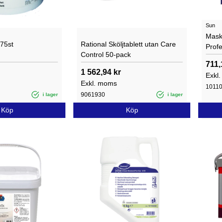
Sun
Mask
175st
Rational Sköljtablett utan Care
Profe
Control 50-pack
711,
1 562,94 kr
Exkl
Exkl. moms
1011
9061930
i lager
i lager
Köp
Köp