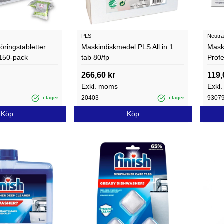
PLS
Neutra
öringstabletter
Maskindiskmedel PLS All in 1
Mask
 150-pack
tab 80/fp
Profe
266,60 kr
119,
Exkl. moms
Exkl
20403
9307
i lager
i lager
Köp
Köp