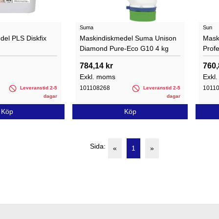
Suma
Sun
el PLS Diskfix
Maskindiskmedel Suma Unison
Mask
Diamond Pure-Eco G10 4 kg
Profe
784,14 kr
760,
Exkl. moms
Exkl
101108268
1011
Leveranstid 2-5
Leveranstid 2-5
dagar
dagar
Köp
Köp
Sida:
«
1
»