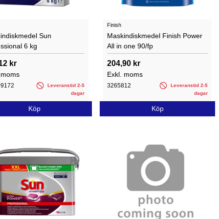
Finish
indiskmedel Sun
Maskindiskmedel Finish Power
ssional 6 kg
All in one 90/fp
12 kr
204,90 kr
. moms
Exkl. moms
09172
3265812
Leveranstid 2-5
Leveranstid 2-5
dagar
dagar
Köp
Köp