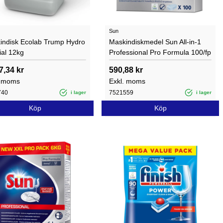
Sun
indisk Ecolab Trump Hydro
Maskindiskmedel Sun All-in-1
ial 12kg
Professional Pro Formula 100/fp
7,34 kr
590,88 kr
. moms
Exkl. moms
740
7521559
i lager
i lager
Köp
Köp