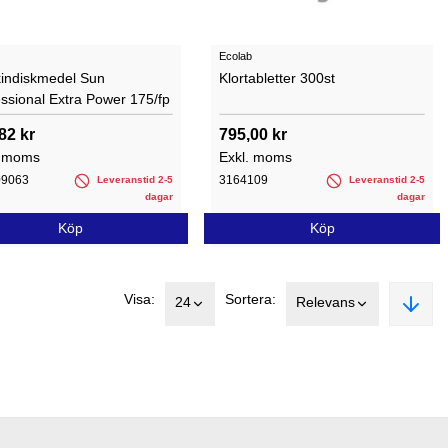
Ecolab
indiskmedel Sun
Klortabletter 300st
ssional Extra Power 175/fp
82 kr
795,00 kr
. moms
Exkl. moms
09063
3164109
Leveranstid 2-5
Leveranstid 2-5
dagar
dagar
Köp
Köp
Visa:
Sortera:
24
Relevans