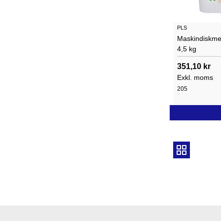
PLS
Maskindiskmed
4,5 kg
351,10 kr
Exkl. moms
205