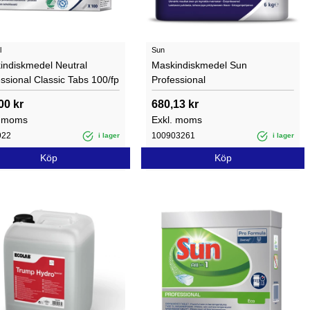
l
Sun
indiskmedel Neutral
Maskindiskmedel Sun
ssional Classic Tabs 100/fp
Professional
00 kr
680,13 kr
. moms
Exkl. moms
922
100903261
i lager
i lager
Köp
Köp