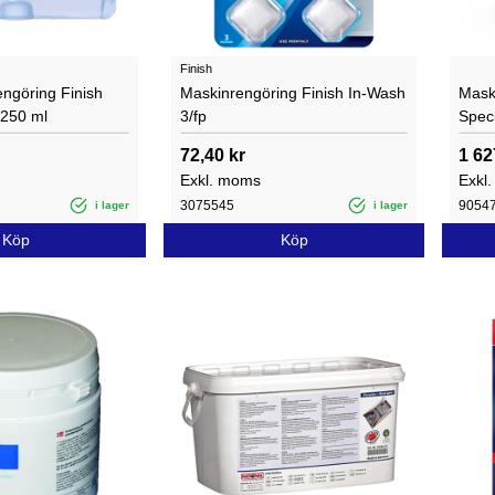
Finish
ngöring Finish
Maskinrengöring Finish In-Wash
Mask
 250 ml
3/fp
Spec
72,40 kr
1 62
Exkl. moms
Exkl
3075545
9054
i lager
i lager
Köp
Köp