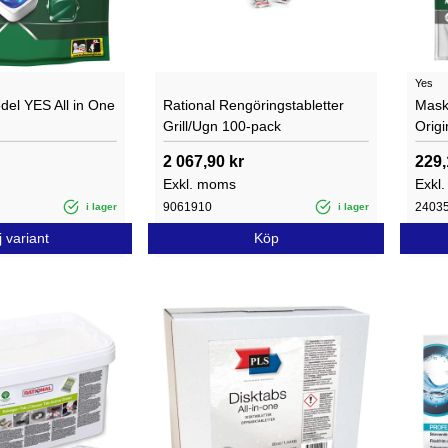
Yes
el YES All in One
Rational Rengöringstabletter
Mask
Grill/Ugn 100-pack
Origi
2 067,90 kr
229,
Exkl. moms
Exkl
9061910
2403
i lager
i lager
j variant
Köp