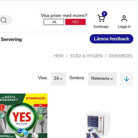
0
Visa priser med moms?
JA
NEJ
Kundvagn
Logga in
Lämna feedback
 Servering
HEM
STÄD & HYGIEN
DISKMEDEL
Visa:
Sortera:
24
Relevans