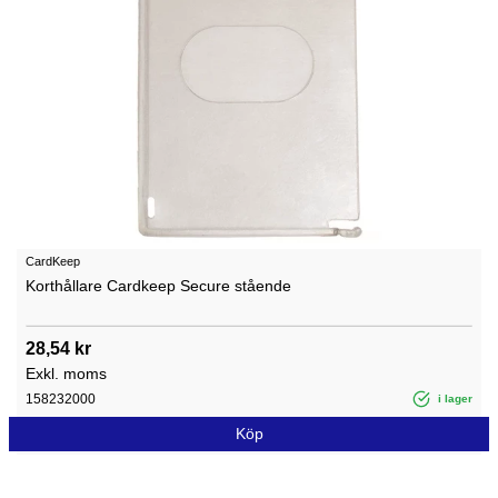
CardKeep
Korthållare Cardkeep Secure stående
28,54 kr
Exkl. moms
158232000
i lager
Köp