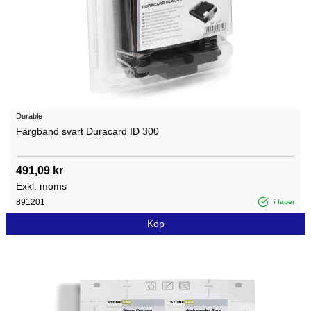
Durable
Färgband svart Duracard ID 300
491,09 kr
Exkl. moms
891201
i lager
Köp