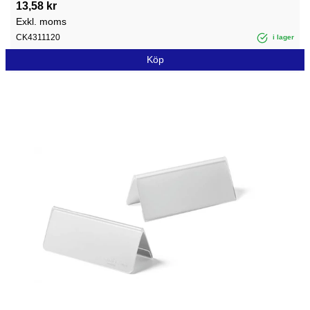
13,58 kr
Exkl. moms
CK4311120
i lager
Köp