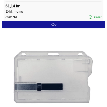
61,14 kr
Exkl. moms
A0057NF
i lager
Köp