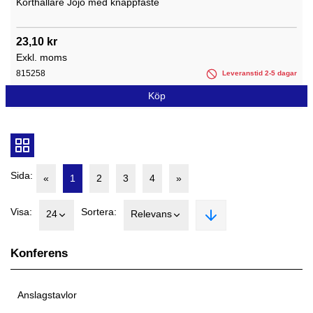
Korthållare Jojo med knäppfäste
23,10 kr
Exkl. moms
815258
Leveranstid 2-5 dagar
Köp
Sida:
«
1
2
3
4
»
Visa:
Sortera:
24
Relevans
Konferens
Anslagstavlor