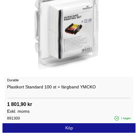
Durable
Plastkort Standard 100 st + färgband YMCKO
1 801,90 kr
Exkl. moms
891300
i lager
Köp