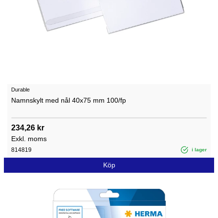
Durable
Namnskylt med nål 40x75 mm 100/fp
234,26 kr
Exkl. moms
814819
i lager
Köp