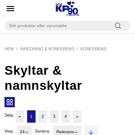
HEM
INREDNING & KONFERENS
KONFERENS
Skyltar &
namnskyltar
Sida:
«
1
2
3
4
»
Visa:
Sortera:
24
Relevans