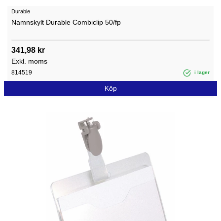
Durable
Namnskylt Durable Combiclip 50/fp
341,98 kr
Exkl. moms
814519
i lager
Köp