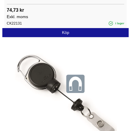
74,73 kr
Exkl. moms
CK22131
i lager
Köp