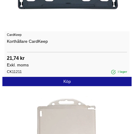
CardKeep
Korthållare CardKeep
21,74 kr
Exkl. moms
CK11211
i lager
Köp