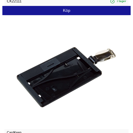
CK22111
i lager
Köp
CardKeep