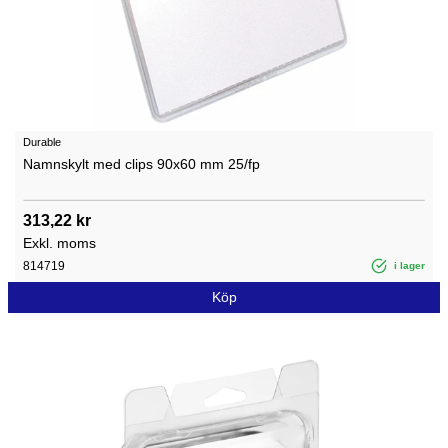
Durable
Namnskylt med clips 90x60 mm 25/fp
313,22 kr
Exkl. moms
814719
i lager
Köp