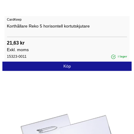
CardKeep
Korthållare Reko 5 horisontell kortutskjutare
21,63 kr
Exkl. moms
15323-0011
i lager
Köp