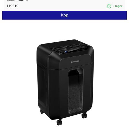
119219
i lager
Köp