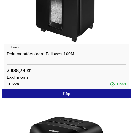
Fellowes
Dokumentförstörare Fellowes 100M
3 888,78 kr
Exkl. moms
119228
i lager
Köp