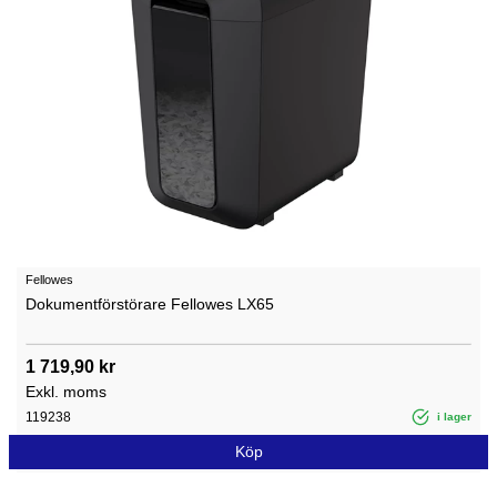
Fellowes
Dokumentförstörare Fellowes LX65
1 719,90 kr
Exkl. moms
119238
i lager
Köp