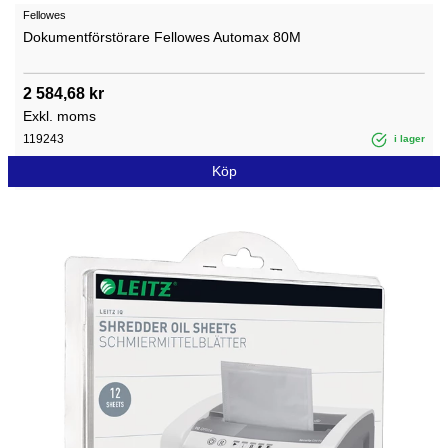
Fellowes
Dokumentförstörare Fellowes Automax 80M
2 584,68 kr
Exkl. moms
119243
i lager
Köp