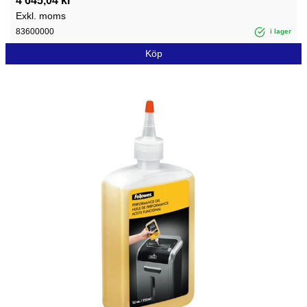
4 645,04 kr
Exkl. moms
83600000
i lager
Köp