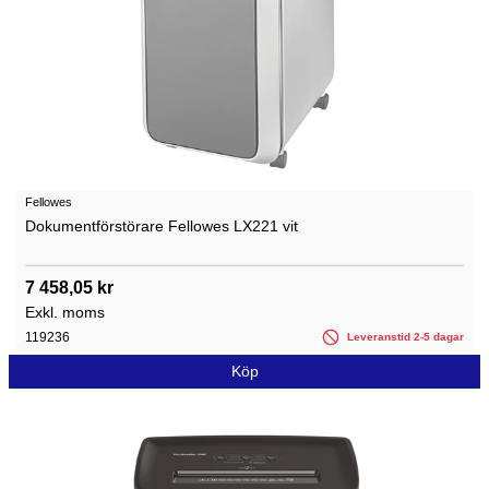
Fellowes
Dokumentförstörare Fellowes LX221 vit
7 458,05 kr
Exkl. moms
119236
Leveranstid 2-5 dagar
Köp