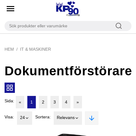
HEM
IT & MASKINER
Dokumentförstörare
Sida:
«
1
2
3
4
»
Visa:
Sortera:
24
Relevans