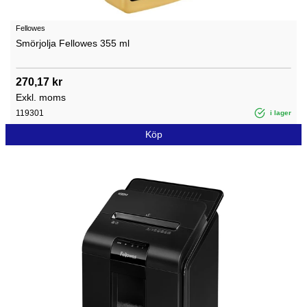
Fellowes
Smörjolja Fellowes 355 ml
270,17 kr
Exkl. moms
119301
i lager
Köp