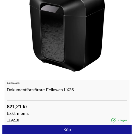
Fellowes
Dokumentförstörare Fellowes LX25
821,21 kr
Exkl. moms
119218
i lager
Köp