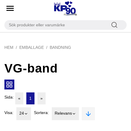
HEM
EMBALLAGE
BANDNING
VG-band
Sida:
«
1
»
Visa:
Sortera:
24
Relevans