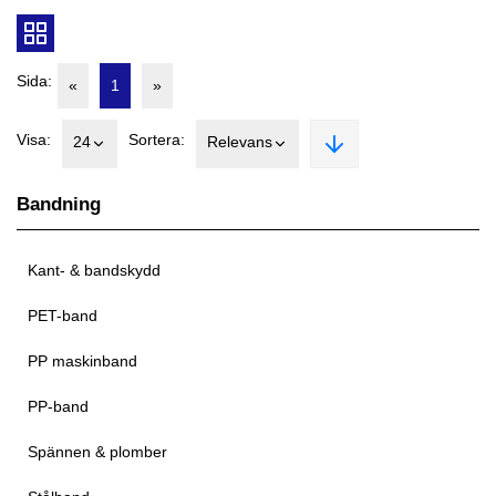
Sida:
«
1
»
Visa:
Sortera:
24
Relevans
Bandning
Kant- & bandskydd
PET-band
PP maskinband
PP-band
Spännen & plomber