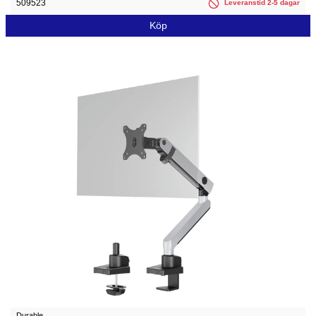
509523
Leveranstid 2-5 dagar
Köp
Durable