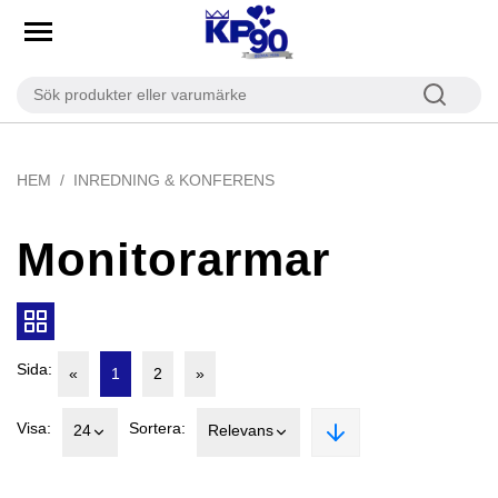
HEM
INREDNING & KONFERENS
Monitorarmar
Sida:
«
1
2
»
Visa:
Sortera:
24
Relevans