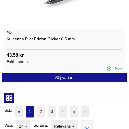
Pilot
Kulpenna Pilot Frixion Clicker 0,5 mm
43,58 kr
Exkl. moms
i lager
Välj variant
Sida:
«
1
2
3
4
5
»
Visa:
Sortera:
24
Relevans