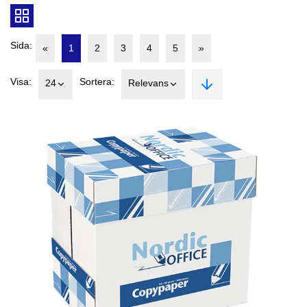
Sida:
«
1
2
3
4
5
»
Visa:
Sortera:
24
Relevans