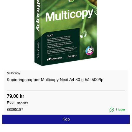
Multicopy
Kopieringspapper Multicopy Next A4 80 g hål 500/fp
79,00 kr
Exkl. moms
88365187
i lager
Köp