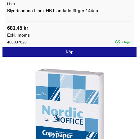
Linex
Blyertspenna Linex HB blandade färger 144/fp
681,45 kr
Exkl. moms
400037820
i lager
Köp