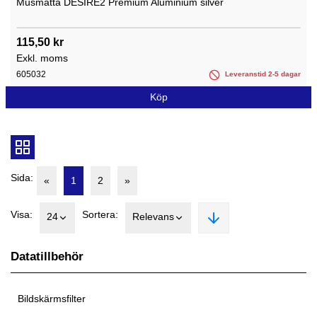
Musmatta DESIRE2 Premium Aluminium silver
115,50 kr
Exkl. moms
605032
Leveranstid 2-5 dagar
Köp
Sida:
«
1
2
»
Visa:
Sortera:
24
Relevans
Datatillbehör
Bildskärmsfilter