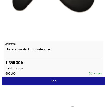
Jobmate
Underarmsstöd Jobmate svart
1 356,30 kr
Exkl. moms
505100
i lager
Köp