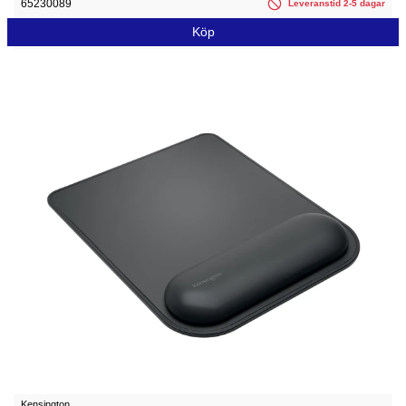
65230089
Leveranstid 2-5 dagar
Köp
Kensington