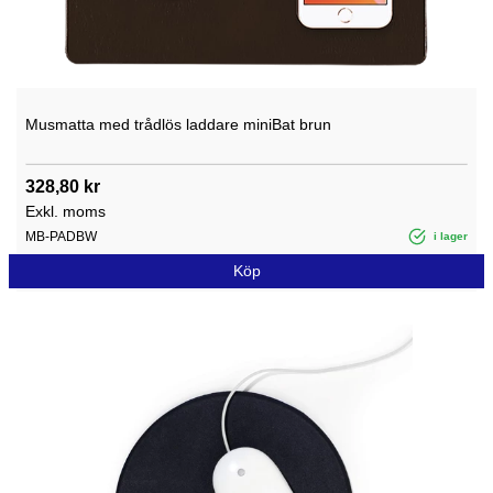
Musmatta med trådlös laddare miniBat brun
328,80 kr
Exkl. moms
MB-PADBW
i lager
Köp