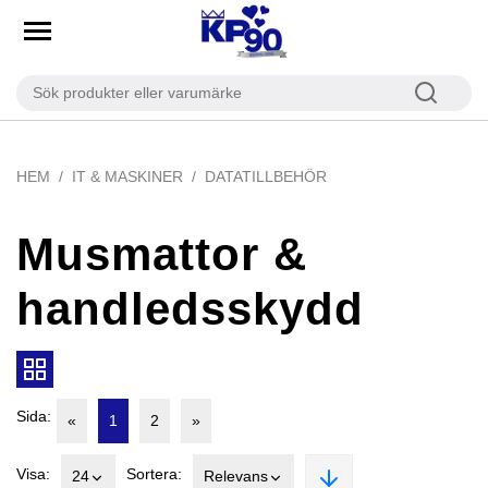
HEM
IT & MASKINER
DATATILLBEHÖR
Musmattor &
handledsskydd
Sida:
«
1
2
»
Visa:
Sortera:
24
Relevans