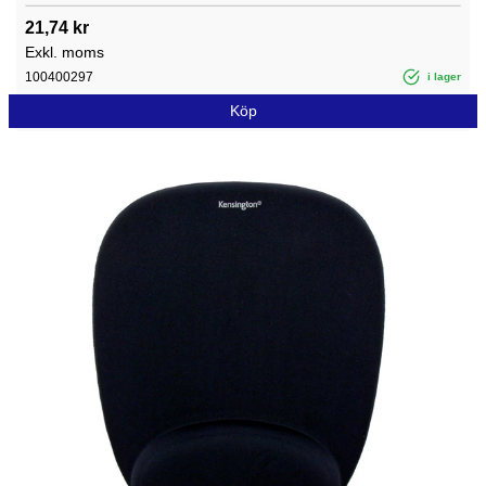
21,74 kr
Exkl. moms
100400297
i lager
Köp