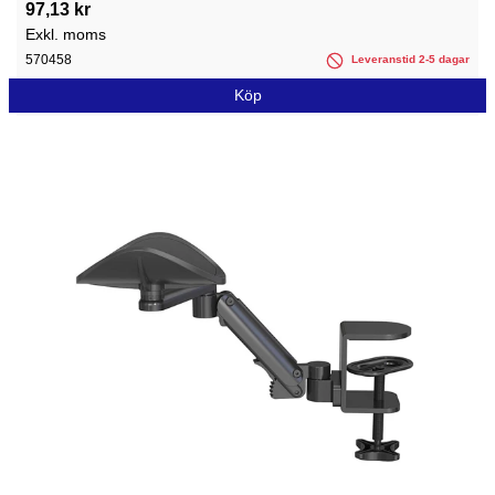
97,13 kr
Exkl. moms
570458
Leveranstid 2-5 dagar
Köp