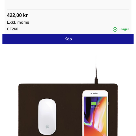
422,00 kr
Exkl. moms
CF260
i lager
Köp