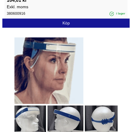
104,01 kr
Exkl. moms
380600916
i lager
Köp