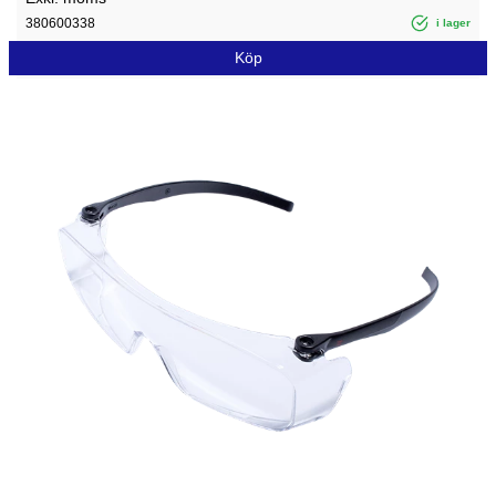
380600338
i lager
Köp