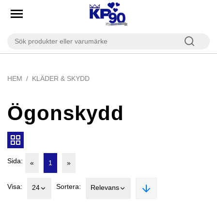
HEM
KLÄDER & SKYDD
Ögonskydd
Sida:
«
1
»
Visa:
Sortera:
24
Relevans