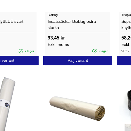
BioBag
Triopla
lyBLUE svart
Insatssäckar BioBag extra
Sops
starka
knyth
93,45 kr
58,2
Exkl. moms
Exkl
9052
i lager
i lager
j variant
Välj variant