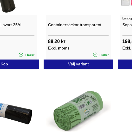
Longo
 svart 25/rl
Containersäckar transparent
Sops
88,20 kr
198,
Exkl. moms
Exkl
i lager
i lager
Köp
Välj variant