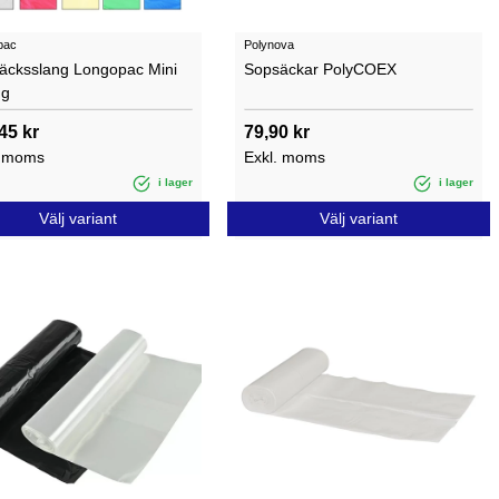
pac
Polynova
äcksslang Longopac Mini
Sopsäckar PolyCOEX
ng
45 kr
79,90 kr
. moms
Exkl. moms
i lager
i lager
Välj variant
Välj variant