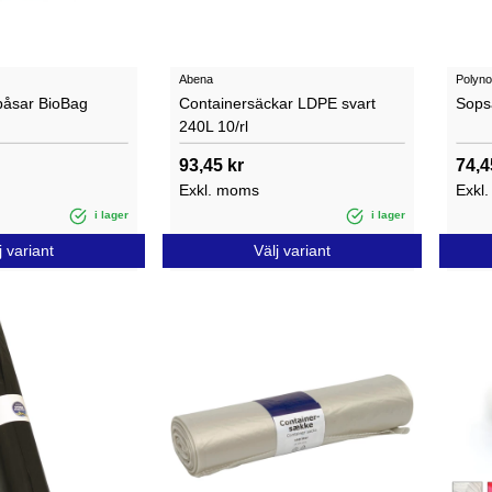
Abena
Polyn
påsar BioBag
Containersäckar LDPE svart
Sops
240L 10/rl
93,45 kr
74,4
Exkl. moms
Exkl
i lager
i lager
j variant
Välj variant