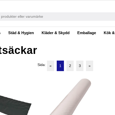
s
Städ & Hygien
Kläder & Skydd
Emballage
Kök &
tsäckar
Sida:
«
1
2
3
»