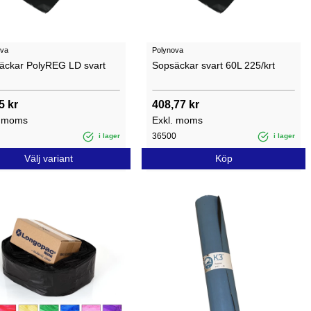
ova
Polynova
äckar PolyREG LD svart
Sopsäckar svart 60L 225/krt
5 kr
408,77 kr
. moms
Exkl. moms
36500
i lager
i lager
Välj variant
Köp