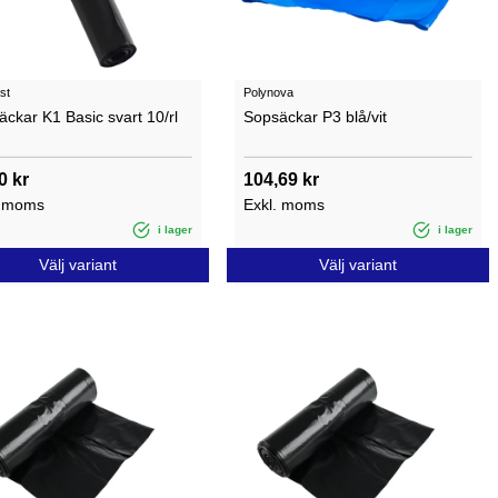
st
Polynova
ckar K1 Basic svart 10/rl
Sopsäckar P3 blå/vit
0 kr
104,69 kr
. moms
Exkl. moms
i lager
i lager
Välj variant
Välj variant