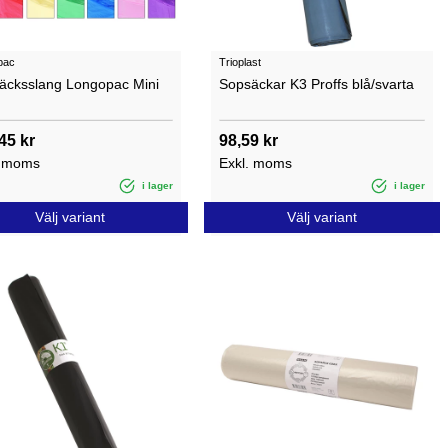
pac
Trioplast
äcksslang Longopac Mini
Sopsäckar K3 Proffs blå/svarta
45 kr
98,59 kr
. moms
Exkl. moms
i lager
i lager
Välj variant
Välj variant