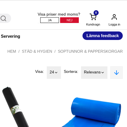
0
Visa priser med moms?
JA
NEJ
Kundvagn
Logga in
Lämna feedback
 Servering
HEM
STÄD & HYGIEN
SOPTUNNOR & PAPPERSKORGAR
Visa:
Sortera:
24
Relevans