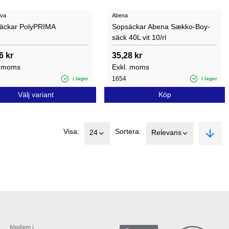
ova
Abena
äckar PolyPRIMA
Sopsäckar Abena Sækko-Boy-
säck 40L vit 10/rl
6 kr
35,28 kr
. moms
Exkl. moms
1654
i lager
i lager
Välj variant
Köp
Visa:
Sortera:
24
Relevans