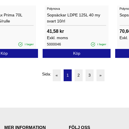
Polynova
Polyn
x Prima 70L
Sopsäckar LDPE 125L 40 my
Sops
/rulle
svart 10/rl
41,58 kr
70,6
Exkl. moms
Exkl
5000046
i lager
i lager
Köp
Köp
Sida:
«
1
2
3
»
MER INFORMATION
FÖLJ OSS