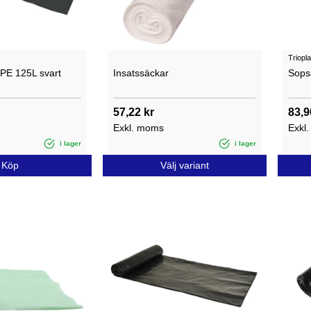
Triopla
PE 125L svart
Insatssäckar
Sopsä
57,22 kr
83,9
Exkl. moms
Exkl
i lager
i lager
Köp
Välj variant