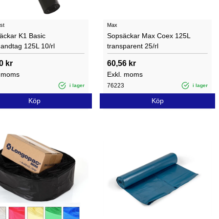
st
Max
äckar K1 Basic
Sopsäckar Max Coex 125L
andtag 125L 10/rl
transparent 25/rl
0 kr
60,56 kr
. moms
Exkl. moms
76223
i lager
i lager
Köp
Köp