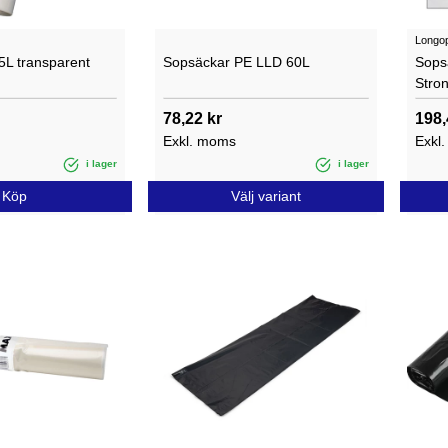
Longo
5L transparent
Sopsäckar PE LLD 60L
Sops
Stro
78,22 kr
198,
Exkl. moms
Exkl
i lager
i lager
Köp
Välj variant