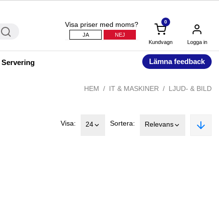
0
Visa priser med moms?
JA
NEJ
Kundvagn
Logga in
Lämna feedback
 Servering
HEM
IT & MASKINER
LJUD- & BILD
Visa:
Sortera:
24
Relevans