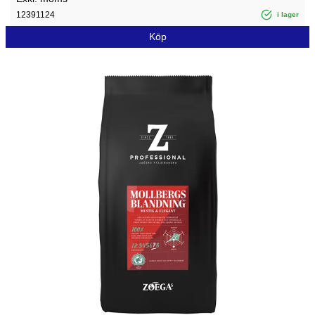
12391124
i lager
Köp