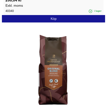
206,04 kr
Exkl. moms
40340
i lager
Köp