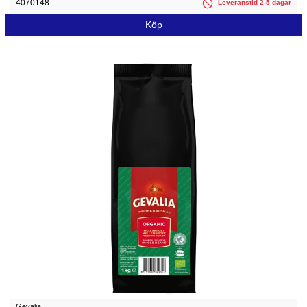
4070148
Leveranstid 2-5 dagar
Köp
Gevalia