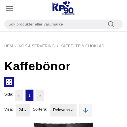
HEM
KÖK & SERVERING
KAFFE, TE & CHOKLAD
Kaffebönor
Sida:
«
1
»
Visa:
Sortera:
24
Relevans