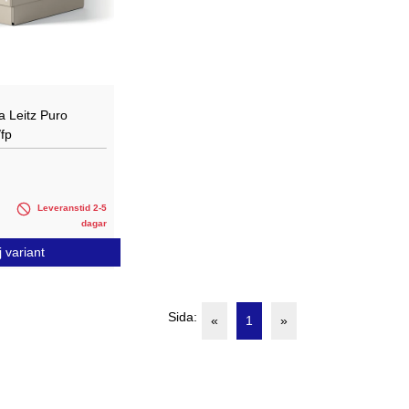
a Leitz Puro
fp
Leveranstid 2-5
dagar
j variant
Sida:
«
1
»