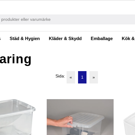
s
Städ & Hygien
Kläder & Skydd
Emballage
Kök &
aring
Sida:
«
1
»