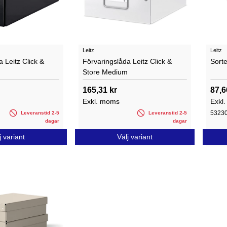
Leitz
Leitz
 Leitz Click &
Förvaringslåda Leitz Click &
Sort
Store Medium
165,31 kr
87,6
Exkl. moms
Exkl
5323
Leveranstid 2-5
Leveranstid 2-5
dagar
dagar
j variant
Välj variant