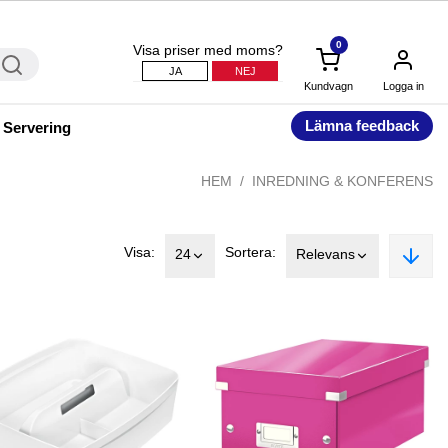
0
Visa priser med moms?
JA
NEJ
Kundvagn
Logga in
Lämna feedback
 Servering
HEM
INREDNING & KONFERENS
Visa:
Sortera:
24
Relevans