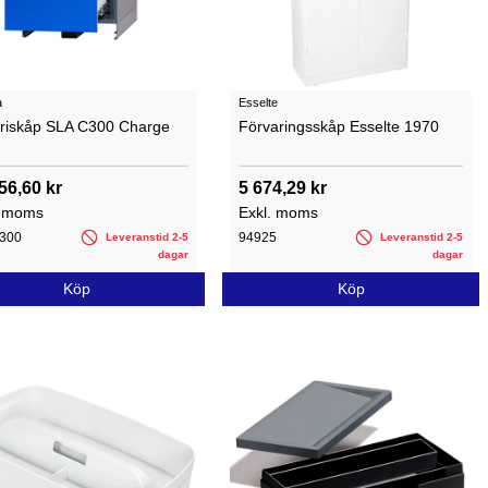
a
Esselte
eriskåp SLA C300 Charge
Förvaringsskåp Esselte 1970
56,60 kr
5 674,29 kr
. moms
Exkl. moms
300
94925
Leveranstid 2-5
Leveranstid 2-5
dagar
dagar
Köp
Köp