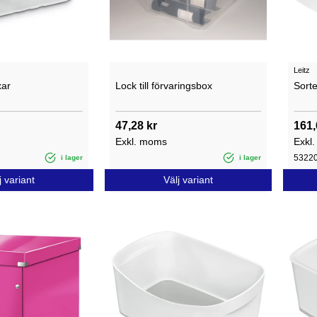
Leitz
xar
Lock till förvaringsbox
Sort
47,28 kr
161,
Exkl. moms
Exkl
5322
i lager
i lager
j variant
Välj variant