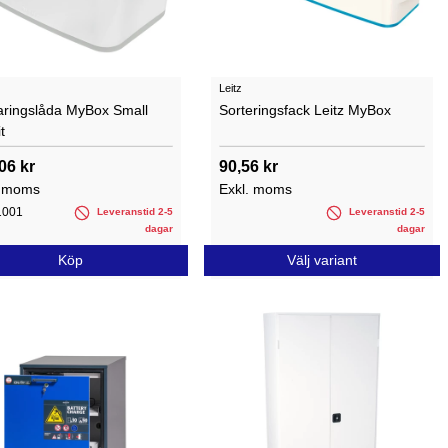
Leitz
aringslåda MyBox Small
Sorteringsfack Leitz MyBox
t
06 kr
90,56 kr
. moms
Exkl. moms
1001
Leveranstid 2-5
Leveranstid 2-5
dagar
dagar
Köp
Välj variant