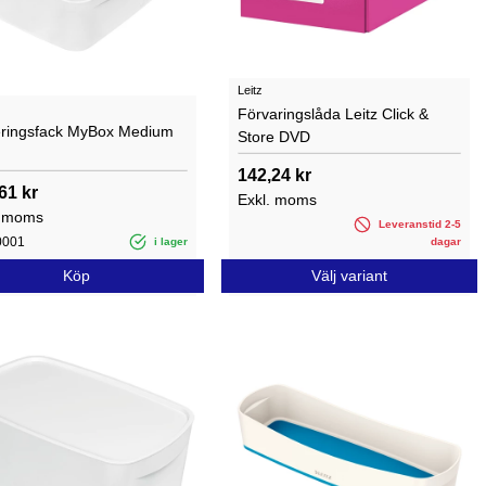
Leitz
Förvaringslåda Leitz Click &
eringsfack MyBox Medium
Store DVD
142,24 kr
61 kr
Exkl. moms
. moms
Leveranstid 2-5
0001
i lager
dagar
Köp
Välj variant