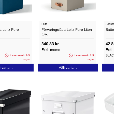
Leitz
Secur
a Leitz Puro
Förvaringslåda Leitz Puro Liten
Batt
2/fp
340,83 kr
42 8
Exkl. moms
Exkl
SLAC
Leveranstid 2-5
Leveranstid 2-5
dagar
dagar
j variant
Välj variant