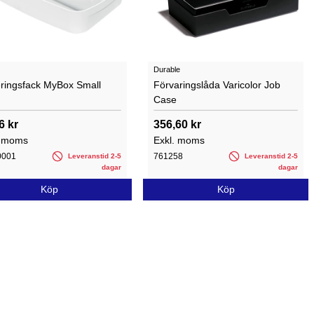
Durable
eringsfack MyBox Small
Förvaringslåda Varicolor Job
Case
6 kr
356,60 kr
. moms
Exkl. moms
0001
761258
Leveranstid 2-5
Leveranstid 2-5
dagar
dagar
Köp
Köp