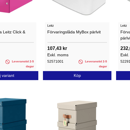
Leitz
Leitz
 Leitz Click &
Förvaringslåda MyBox pärlvit
Förv
pärlvi
107,43 kr
232,
Exkl. moms
Exkl
52571001
5229
Leveranstid 2-5
Leveranstid 2-5
dagar
dagar
j variant
Köp