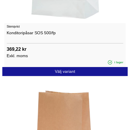
Stenqvist
Konditoripåsar SOS 500/fp
369,22 kr
Exkl. moms
i lager
Välj variant