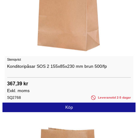
Stenqvist
Konditoripåsar SOS 2 155x85x230 mm brun 500/fp
367,39 kr
Exkl. moms
SQ2768
Leveranstid 2-5 dagar
Köp