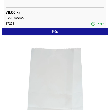
79,00 kr
Exkl. moms
87258
i lager
Köp