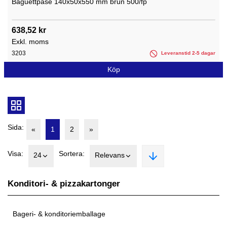
Baguettpåse 140x50x550 mm brun 500/fp
638,52 kr
Exkl. moms
3203
Leveranstid 2-5 dagar
Köp
Sida:
«
1
2
»
Visa:
Sortera:
24
Relevans
Konditori- & pizzakartonger
Bageri- & konditoriemballage