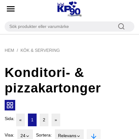
HEM
KÖK & SERVERING
Konditori- &
pizzakartonger
Sida:
«
1
2
»
Visa:
Sortera:
24
Relevans