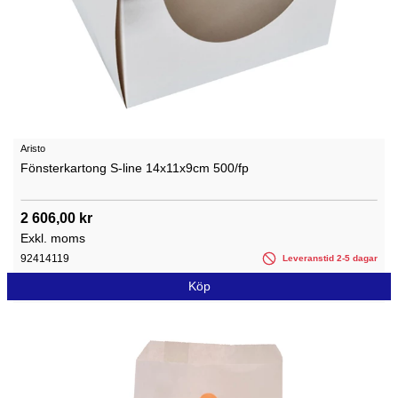
Aristo
Fönsterkartong S-line 14x11x9cm 500/fp
2 606,00 kr
Exkl. moms
92414119
Leveranstid 2-5 dagar
Köp