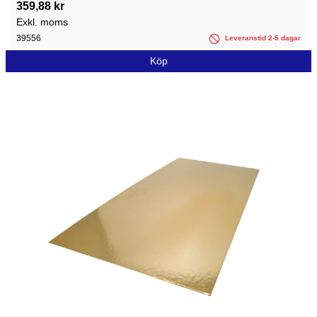
359,88 kr
Exkl. moms
39556
Leveranstid 2-5 dagar
Köp