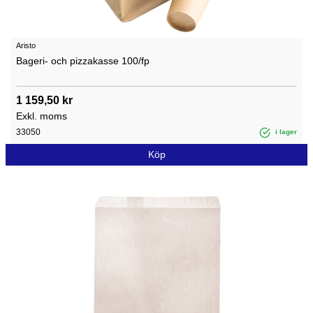
Aristo
Bageri- och pizzakasse 100/fp
1 159,50 kr
Exkl. moms
33050
i lager
Köp