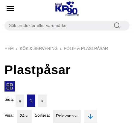
HEM
KÖK & SERVERING
FOLIE & PLASTPÅSAR
Plastpåsar
Sida:
«
1
»
Visa:
Sortera:
24
Relevans