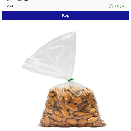
258
i lager
Köp