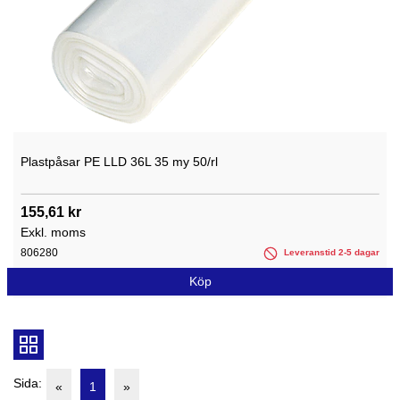
Plastpåsar PE LLD 36L 35 my 50/rl
155,61 kr
Exkl. moms
806280
Leveranstid 2-5 dagar
Köp
Sida:
«
1
»