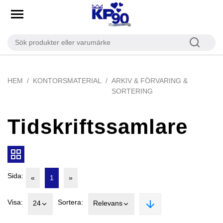
HEM
KONTORSMATERIAL
ARKIV & FÖRVARING &
SORTERING
Tidskriftssamlare
Sida:
«
1
»
Visa:
Sortera:
24
Relevans