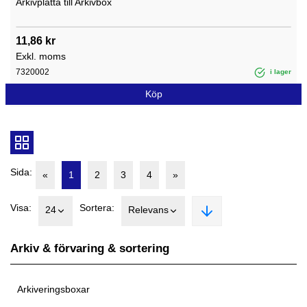
Arkivplatta till Arkivbox
11,86 kr
Exkl. moms
7320002
i lager
Köp
Sida:
«
1
2
3
4
»
Visa:
Sortera:
24
Relevans
Arkiv & förvaring & sortering
Arkiveringsboxar