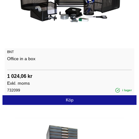
BNT
Office in a box
1 024,06 kr
Exkl. moms
732099
i lager
Köp