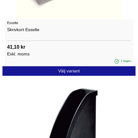
Esselte
Skrivkort Esselte
41,10 kr
Exkl. moms
i lager
Välj variant