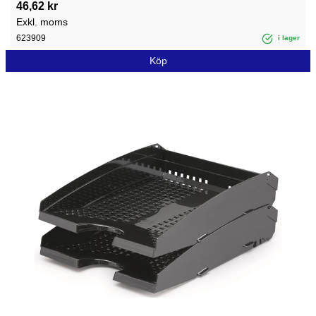
46,62 kr
Exkl. moms
623909
i lager
Köp