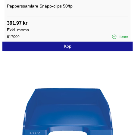
Papperssamlare Snäpp-clips 50/fp
391,97 kr
Exkl. moms
617000
i lager
Köp