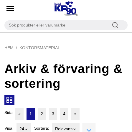
HEM
KONTORSMATERIAL
Arkiv & förvaring &
sortering
Sida:
«
1
2
3
4
»
Visa:
Sortera:
24
Relevans