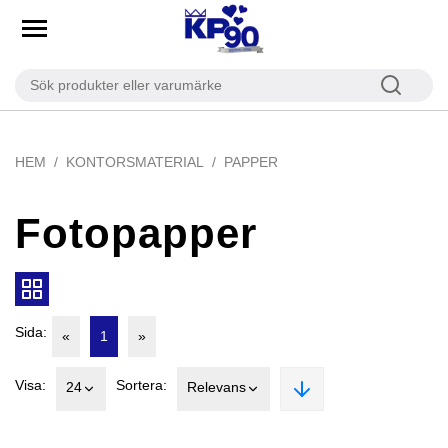
HEM
KONTORSMATERIAL
PAPPER
Fotopapper
Sida:
«
1
»
Visa:
Sortera:
24
Relevans