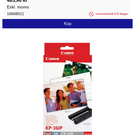
483,90 kr
Exkl. moms
1686B021
Leveranstid 2-5 dagar
Köp