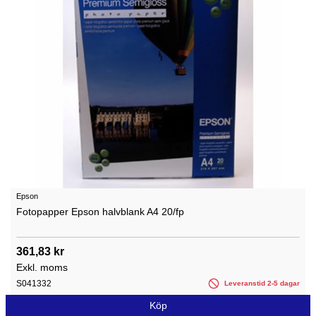
Epson
Fotopapper Epson halvblank A4 20/fp
361,83 kr
Exkl. moms
S041332
Leveranstid 2-5 dagar
Köp