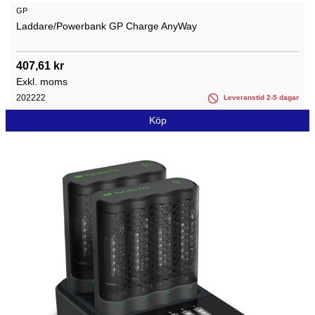
GP
Laddare/Powerbank GP Charge AnyWay
407,61 kr
Exkl. moms
202222
Leveranstid 2-5 dagar
Köp