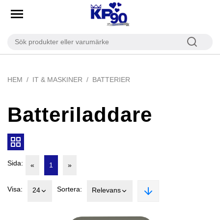
HEM
IT & MASKINER
BATTERIER
Batteriladdare
Sida:
«
1
»
Visa:
Sortera:
24
Relevans