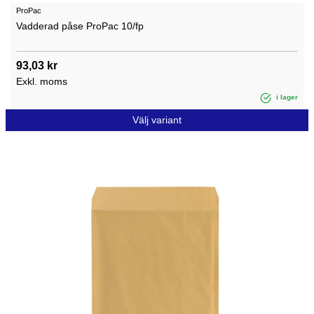
ProPac
Vadderad påse ProPac 10/fp
93,03 kr
Exkl. moms
i lager
Välj variant