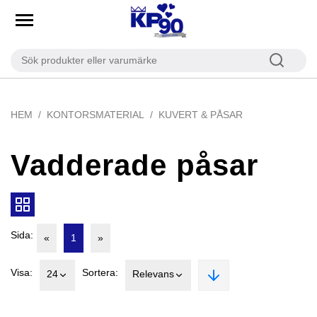
HEM
KONTORSMATERIAL
KUVERT & PÅSAR
Vadderade påsar
Sida:
«
1
»
Visa:
Sortera:
24
Relevans