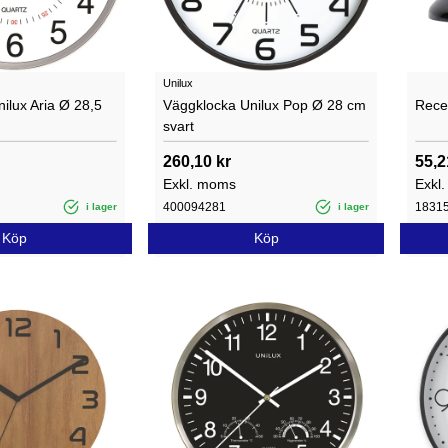
Unilux
ilux Aria Ø 28,5
Väggklocka Unilux Pop Ø 28 cm
Rece
svart
260,10 kr
55,2
Exkl. moms
Exkl
400094281
1831
i lager
i lager
Köp
Köp