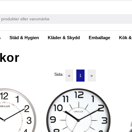
s
Städ & Hygien
Kläder & Skydd
Emballage
Kök &
kor
Sida:
«
1
»