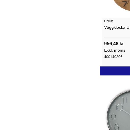
Unilux
Väggklocka Un
956,48 kr
Exkl. moms
400140806