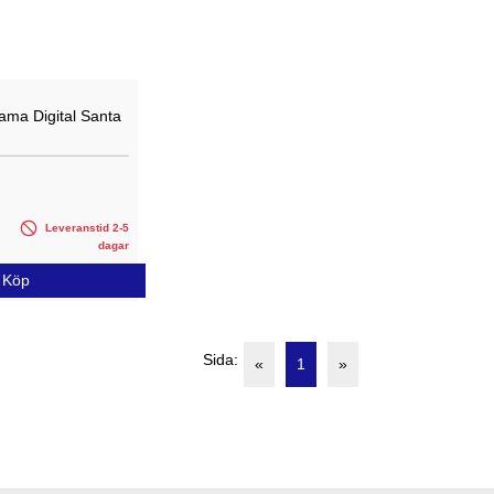
ama Digital Santa
Leveranstid 2-5
dagar
Köp
Sida:
«
1
»