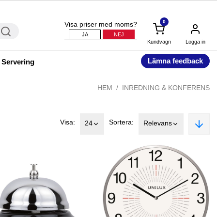
0
Visa priser med moms?
JA
NEJ
Kundvagn
Logga in
Lämna feedback
 Servering
HEM
INREDNING & KONFERENS
Visa:
Sortera:
24
Relevans