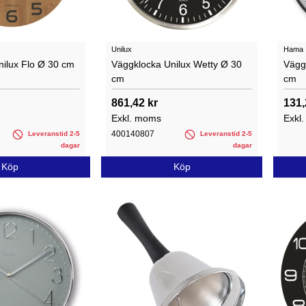
Unilux
Hama
ilux Flo Ø 30 cm
Väggklocka Unilux Wetty Ø 30
Vägg
cm
cm
861,42 kr
131,
Exkl. moms
Exkl
400140807
Leveranstid 2-5
Leveranstid 2-5
dagar
dagar
Köp
Köp