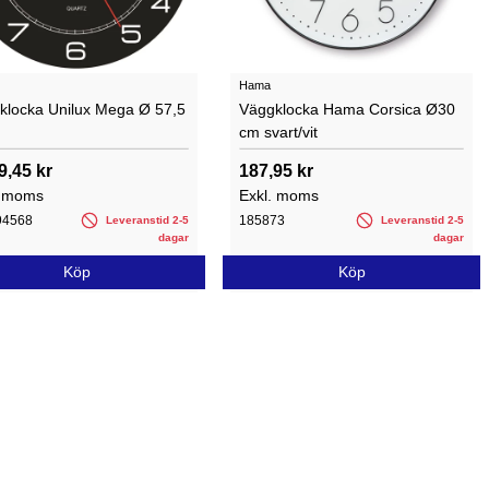
Hama
klocka Unilux Mega Ø 57,5
Väggklocka Hama Corsica Ø30
cm svart/vit
9,45 kr
187,95 kr
. moms
Exkl. moms
94568
185873
Leveranstid 2-5
Leveranstid 2-5
dagar
dagar
Köp
Köp