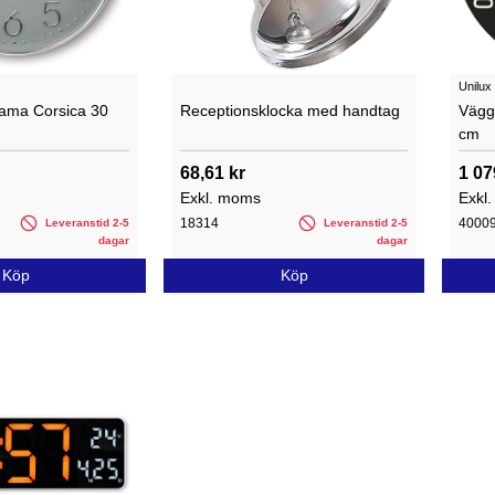
Unilux
ama Corsica 30
Receptionsklocka med handtag
Vägg
cm
68,61 kr
1 07
Exkl. moms
Exkl
18314
4000
Leveranstid 2-5
Leveranstid 2-5
dagar
dagar
Köp
Köp