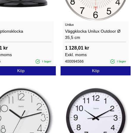
Unilux
ptionsklocka
Väggklocka Unilux Outdoor Ø
35,5 cm
1 kr
1 128,01 kr
. moms
Exkl. moms
5
400094566
i lager
i lager
Köp
Köp