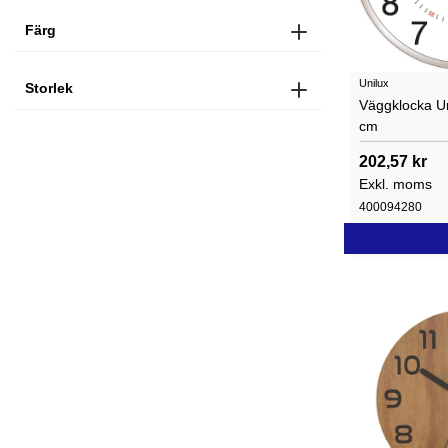
Färg
Unilux
Storlek
Väggklocka Un
cm
202,57 kr
Exkl. moms
400094280