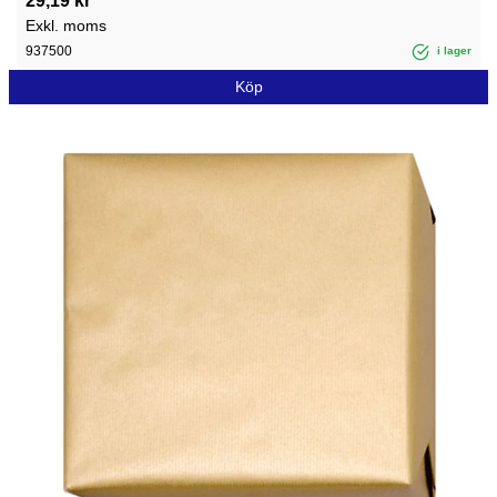
29,19 kr
Exkl. moms
937500
i lager
Köp