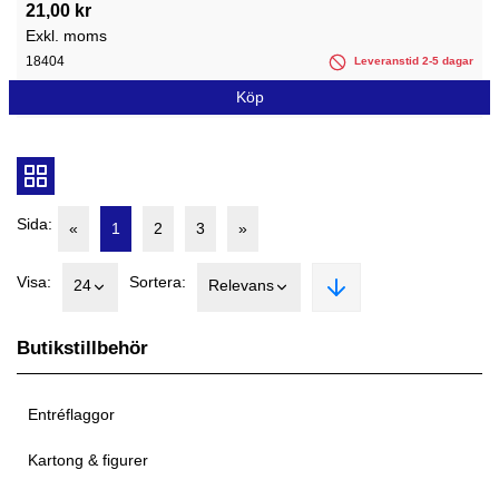
21,00 kr
Exkl. moms
18404
Leveranstid 2-5 dagar
Köp
Sida:
«
1
2
3
»
Visa:
Sortera:
24
Relevans
Butikstillbehör
Entréflaggor
Kartong & figurer