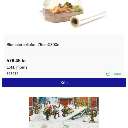
Blomstercellofan 75cmX300m
576,45 kr
Exkl. moms
863075
i lager
Köp