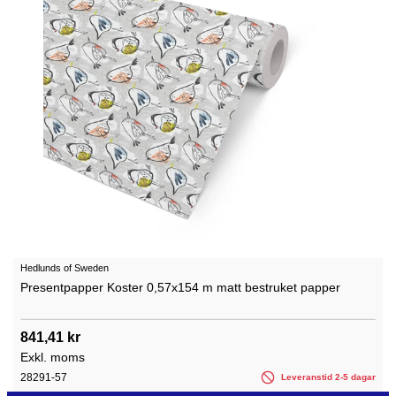
Hedlunds of Sweden
Presentpapper Koster 0,57x154 m matt bestruket papper
841,41 kr
Exkl. moms
28291-57
Leveranstid 2-5 dagar