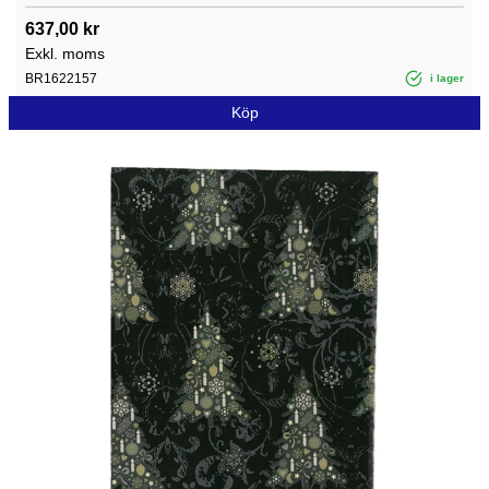
637,00 kr
Exkl. moms
BR1622157
i lager
Köp