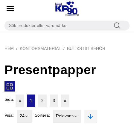
HEM
KONTORSMATERIAL
BUTIKSTILLBEHÖR
Presentpapper
Sida:
«
1
2
3
»
Visa:
Sortera:
24
Relevans