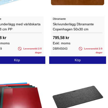
e
Dbramante
vunderlägg med världskarta
Skrivunderlägg Dbramante
8 cm PP
Copenhagen 50x30 cm
8 kr
795,58 kr
. moms
Exkl. moms
19
DBR45043
Leveranstid 2-5
Leveranstid 2-5
dagar
dagar
Köp
Köp