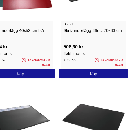
Durable
vunderlägg 40x52 cm blå
Skrivunderlägg Effect 70x33 cm
4 kr
508,30 kr
. moms
Exkl. moms
104
708158
Leveranstid 2-5
Leveranstid 2-5
dagar
dagar
Köp
Köp