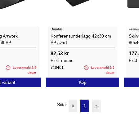
Durable
Fellow
g Artwork
Konferensunderlägg 42x30 cm
Skri
aff PP
PP svart
80x4
82,53 kr
177,
Exkl. moms
Exkl
710401
Leveranstid 2-5
Leveranstid 2-5
dagar
dagar
j variant
Köp
Sida:
«
1
»