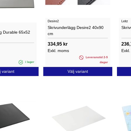
Desire2
Leitz
Skrivunderlägg Desire2 40x90
Skriv
gg Durable 65x52
cm
334,95 kr
236,
Exkl. moms
Exkl
Leveranstid 2-5
i lager
dagar
j variant
Välj variant