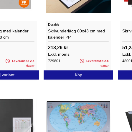
Durable
gg med kalender
Skrivunderlägg 60x43 cm med
Skri
48 cm
kalender PP
213,26 kr
51,2
Exkl. moms
Exkl
729801
4800
Leveranstid 2-5
Leveranstid 2-5
dagar
dagar
j variant
Köp