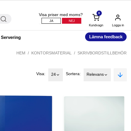
0
Visa priser med moms?
JA
NEJ
Kundvagn
Logga in
Lämna feedback
 Servering
HEM
KONTORSMATERIAL
SKRIVBORDSTILLBEHÖR
Visa:
Sortera:
24
Relevans