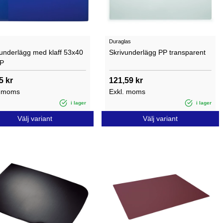
Duraglas
vunderlägg med klaff 53x40
Skrivunderlägg PP transparent
P
5 kr
121,59 kr
. moms
Exkl. moms
i lager
i lager
Välj variant
Välj variant