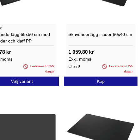
e
vunderlägg 65x50 cm med
Skrivunderlägg i läder 60x40 cm
der och klaff PP
78 kr
1 059,80 kr
. moms
Exkl. moms
CF270
Leveranstid 2-5
Leveranstid 2-5
dagar
dagar
Välj variant
Köp