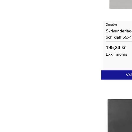
Durable
Skrivunderlä
och klaff 65x
195,30 kr
Exkl. moms
Väl