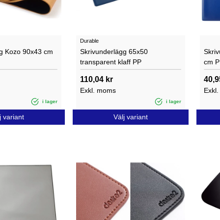
Durable
gg Kozo 90x43 cm
Skrivunderlägg 65x50
Skri
transparent klaff PP
cm P
110,04 kr
40,9
Exkl. moms
Exkl
i lager
i lager
j variant
Välj variant