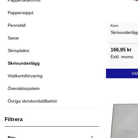
Pappersklämmor
Pappersspjut
Pennställ
Kozo
Skrivunderlä
Saxar
166,95 kr
Skrivplattor
Exkl. moms
Skrivunderlägg
Väl
Visitkortsförvaring
Översiktssystem
Övriga skrivbordstillbehör
Filtrera
Pris