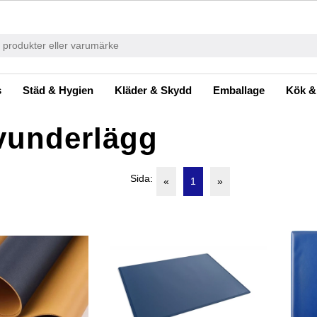
s
Städ & Hygien
Kläder & Skydd
Emballage
Kök &
vunderlägg
Sida:
«
1
»