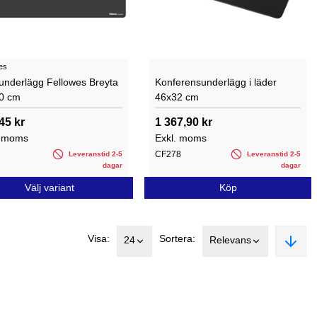
es
vunderlägg Fellowes Breyta
Konferensunderlägg i läder
0 cm
46x32 cm
45 kr
1 367,90 kr
. moms
Exkl. moms
CF278
Leveranstid 2-5
Leveranstid 2-5
dagar
dagar
Välj variant
Köp
Visa:
Sortera:
24
Relevans