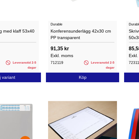
Durable
Durabl
g med klaff 53x40
Konferensunderlägg 42x30 cm
Skri
PP transparent
50x3
91,35 kr
85,5
Exkl. moms
Exkl
712119
7231
Leveranstid 2-5
Leveranstid 2-5
dagar
dagar
j variant
Köp