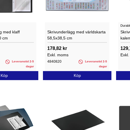
Durabl
g med klaff
Skrivunderlägg med världskarta
Skri
0 cm
58,5x38,5 cm
kalen
178,82 kr
129,
Exkl. moms
Exkl
4840820
Leveranstid 2-5
Leveranstid 2-5
dagar
dagar
Köp
Köp