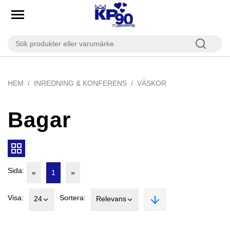
HEM
INREDNING & KONFERENS
VÄSKOR
Bagar
Sida:
«
1
»
Visa:
Sortera:
24
Relevans