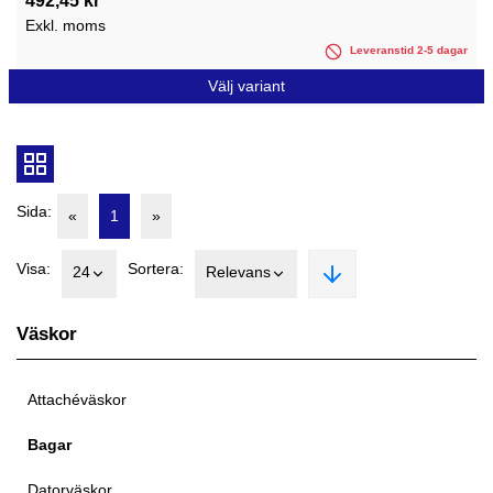
492,45 kr
Exkl. moms
Leveranstid 2-5 dagar
Välj variant
Sida:
«
1
»
Visa:
Sortera:
24
Relevans
Väskor
Attachéväskor
Bagar
Datorväskor