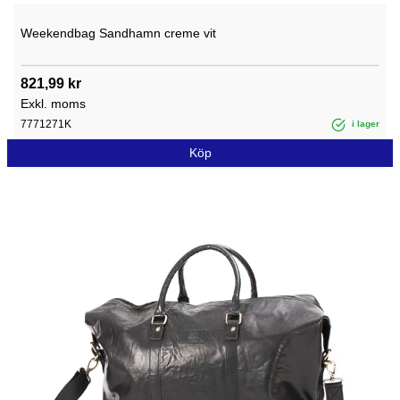
Weekendbag Sandhamn creme vit
821,99 kr
Exkl. moms
7771271K
i lager
Köp