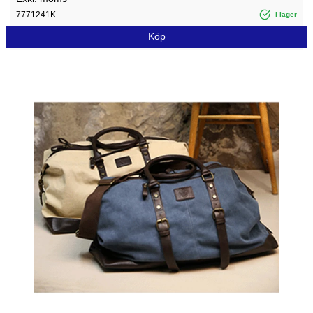
7771241K
i lager
Köp