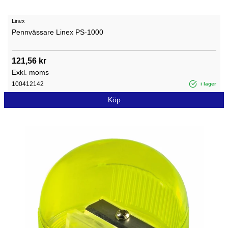
Linex
Pennvässare Linex PS-1000
121,56 kr
Exkl. moms
100412142
i lager
Köp