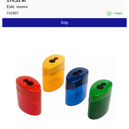
170,31 kr
Exkl. moms
741907
i lager
Köp