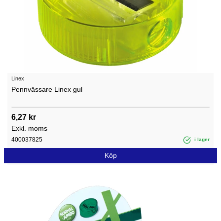
Linex
Pennvässare Linex gul
6,27 kr
Exkl. moms
400037825
i lager
Köp