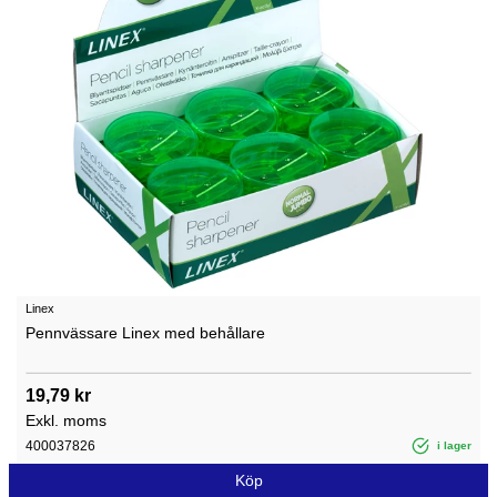
Linex
Pennvässare Linex med behållare
19,79 kr
Exkl. moms
400037826
i lager
Köp