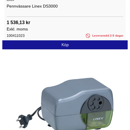
Pennvässare Linex DS3000
1 536,13 kr
Exkl. moms
100411023
Leveranstid 2-5 dagar
Köp