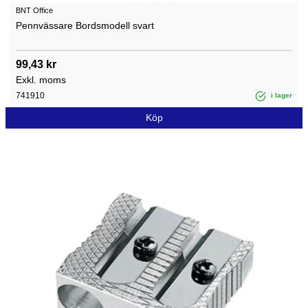
BNT Office
Pennvässare Bordsmodell svart
99,43 kr
Exkl. moms
741910
i lager
Köp