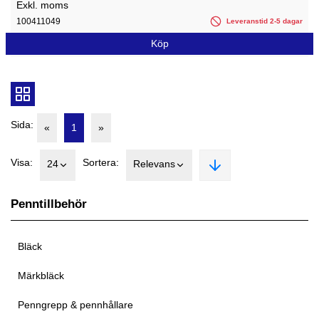
Exkl. moms
100411049
Leveranstid 2-5 dagar
Köp
Sida:
«
1
»
Visa:
Sortera:
24
Relevans
Penntillbehör
Bläck
Märkbläck
Penngrepp & pennhållare