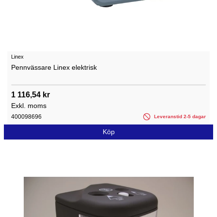
Linex
Pennvässare Linex elektrisk
1 116,54 kr
Exkl. moms
400098696
Leveranstid 2-5 dagar
Köp