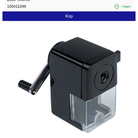
100411046
i lager
Köp