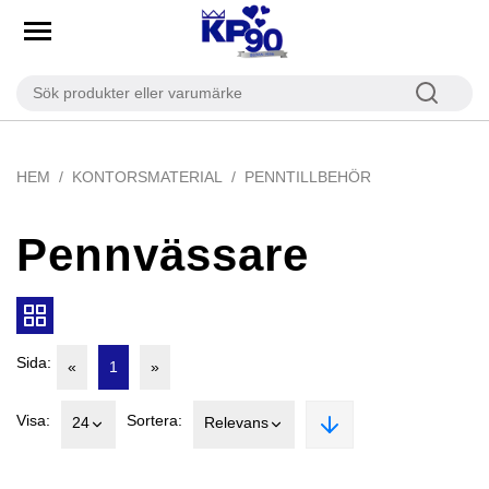
HEM
KONTORSMATERIAL
PENNTILLBEHÖR
Pennvässare
Sida:
«
1
»
Visa:
Sortera:
24
Relevans