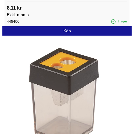
8,11 kr
Exkl. moms
448400
i lager
Köp