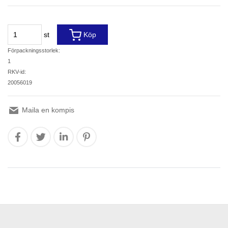
st
Köp
Förpackningsstorlek:
1
RKV-id:
20056019
Maila en kompis