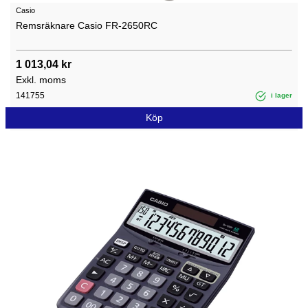
Casio
Remsräknare Casio FR-2650RC
1 013,04 kr
Exkl. moms
141755
i lager
Köp