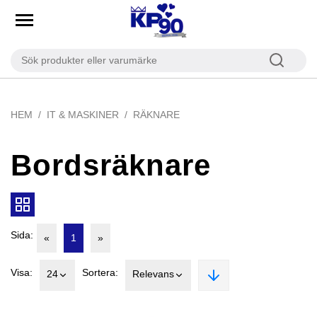
HEM
IT & MASKINER
RÄKNARE
Bordsräknare
Sida:
«
1
»
Visa:
Sortera:
24
Relevans