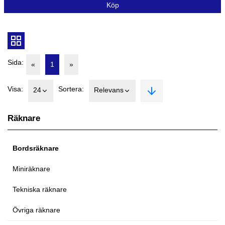
Köp
Sida:
«
1
»
Visa:
Sortera:
24
Relevans
Räknare
Bordsräknare
Miniräknare
Tekniska räknare
Övriga räknare