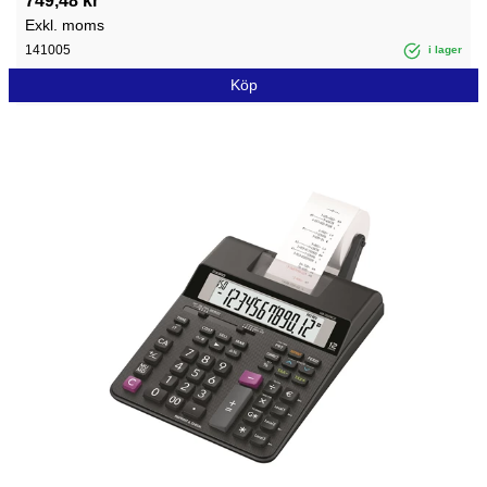
749,48 kr
Exkl. moms
141005
i lager
Köp