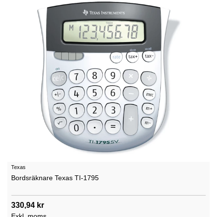
Texas
Bordsräknare Texas TI-1795
330,94 kr
Exkl. moms