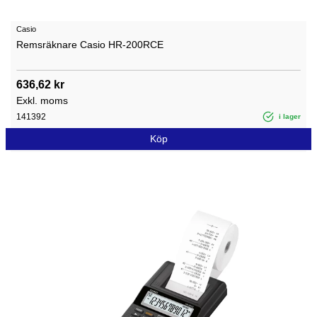
Casio
Remsräknare Casio HR-200RCE
636,62 kr
Exkl. moms
141392
i lager
Köp