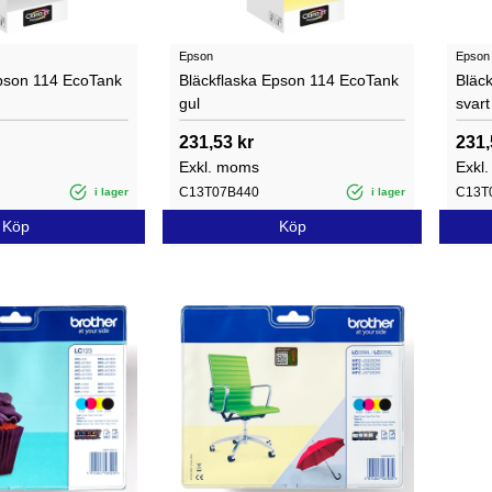
Epson
Epson
Epson 114 EcoTank
Bläckflaska Epson 114 EcoTank
Bläc
gul
svart
231,53 kr
231,
Exkl. moms
Exkl
C13T07B440
C13T
i lager
i lager
Köp
Köp