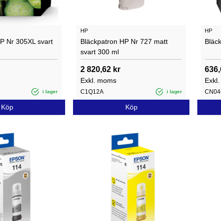
HP
HP
P Nr 305XL svart
Bläckpatron HP Nr 727 matt
Bläc
svart 300 ml
2 820,62 kr
636,
Exkl. moms
Exkl
C1Q12A
CN04
i lager
i lager
Köp
Köp