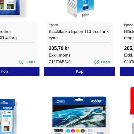
Epson
Epson
rother
Bläckflaska Epson 113 EcoTank
Bläc
R 4-färg
cyan
mage
205,70 kr
205,
Exkl. moms
Exkl
C13T06B240
C13T
i lager
i lager
Köp
Köp