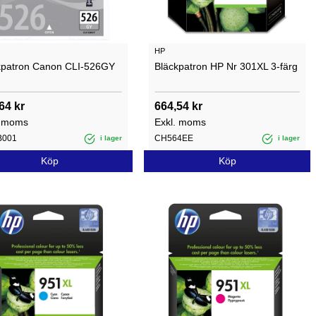
HP
kpatron Canon CLI-526GY
Bläckpatron HP Nr 301XL 3-färg
64 kr
664,54 kr
. moms
Exkl. moms
B001
CH564EE
i lager
i lager
Köp
Köp