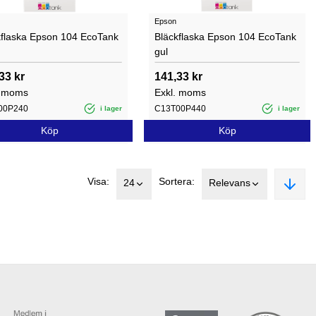
Epson
kflaska Epson 104 EcoTank
Bläckflaska Epson 104 EcoTank
gul
33 kr
141,33 kr
. moms
Exkl. moms
00P240
C13T00P440
i lager
i lager
Köp
Köp
Visa:
Sortera:
24
Relevans