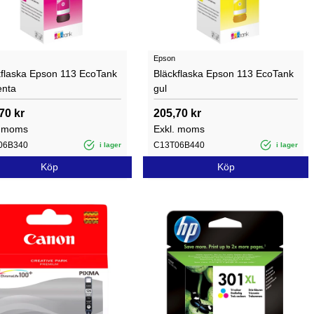
Epson
kflaska Epson 113 EcoTank
Bläckflaska Epson 113 EcoTank
nta
gul
70 kr
205,70 kr
. moms
Exkl. moms
06B340
C13T06B440
i lager
i lager
Köp
Köp