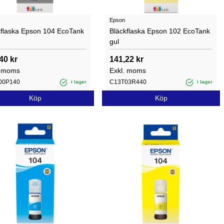
Epson
kflaska Epson 104 EcoTank
Bläckflaska Epson 102 EcoTank
gul
40 kr
141,22 kr
. moms
Exkl. moms
00P140
C13T03R440
i lager
i lager
Köp
Köp