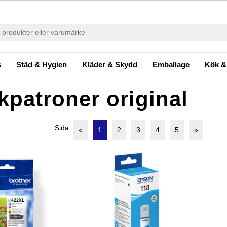
s
Städ & Hygien
Kläder & Skydd
Emballage
Kök &
kpatroner original
Sida:
«
1
2
3
4
5
»