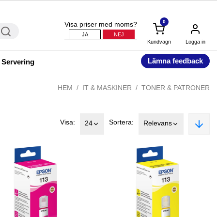
0
Visa priser med moms?
JA
NEJ
Kundvagn
Logga in
Lämna feedback
 Servering
HEM
IT & MASKINER
TONER & PATRONER
Visa:
Sortera:
24
Relevans