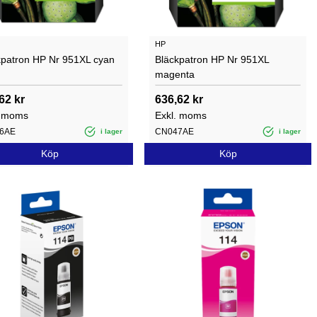
HP
kpatron HP Nr 951XL cyan
Bläckpatron HP Nr 951XL
magenta
62 kr
636,62 kr
. moms
Exkl. moms
6AE
CN047AE
i lager
i lager
Köp
Köp