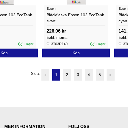
Epson
Epson
Epson 102 EcoTank
Bläckflaska Epson 102 EcoTank
Bläc
svart
cyan
226,06 kr
141,
Exkl. moms
Exkl
C13T03R140
C13T
i lager
i lager
Köp
Köp
Sida:
«
1
2
3
4
5
»
MER INFORMATION
FÖLJ OSS