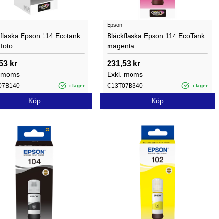
Epson
kflaska Epson 114 Ecotank
Bläckflaska Epson 114 EcoTank
 foto
magenta
53 kr
231,53 kr
. moms
Exkl. moms
07B140
C13T07B340
i lager
i lager
Köp
Köp