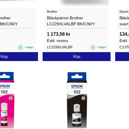
Brother
Epson
rother
Bläckpatron Brother
Bläc
BK/C/M/Y
LC229XLVALBP BK/C/M/Y
svart
1 173,58 kr
134,
Exkl. moms
Exkl
LC229XLVALBP
C13T
i lager
i lager
Köp
Köp