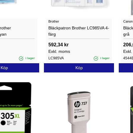
Brother
Canon
rother
Bläckpatron Brother LC985VA 4-
Bläc
yan
färg
grå
592,34 kr
206,
Exkl. moms
Exkl
LC985VA
4544
i lager
i lager
Köp
Köp