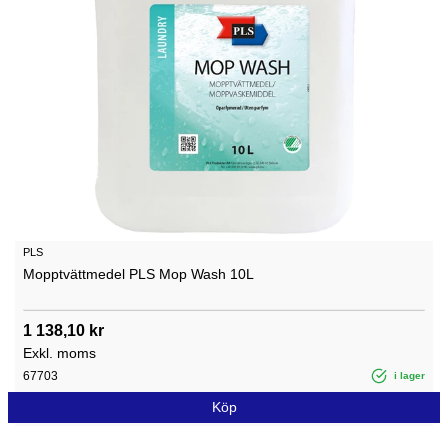
PLS
Mopptvättmedel PLS Mop Wash 10L
1 138,10 kr
Exkl. moms
67703
i lager
Köp