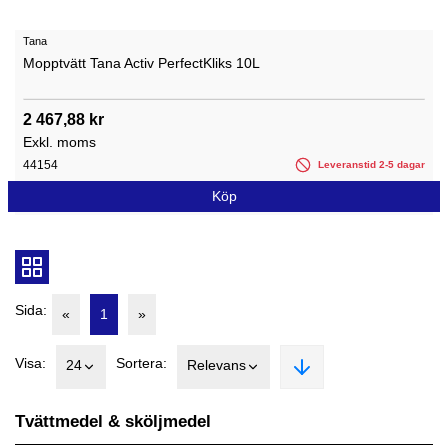
Tana
Mopptvätt Tana Activ PerfectKliks 10L
2 467,88 kr
Exkl. moms
44154
Leveranstid 2-5 dagar
Köp
Sida:
«
1
»
Visa:
Sortera:
24
Relevans
Tvättmedel & sköljmedel