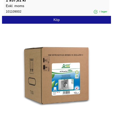
1 937,81 kr
Exkl. moms
101109002
i lager
Köp