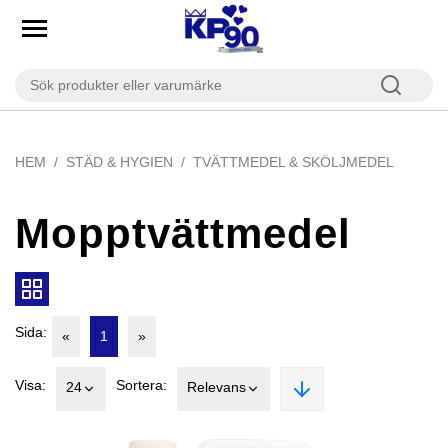
HEM
STÄD & HYGIEN
TVÄTTMEDEL & SKÖLJMEDEL
Mopptvättmedel
Sida:
«
1
»
Visa:
Sortera:
24
Relevans