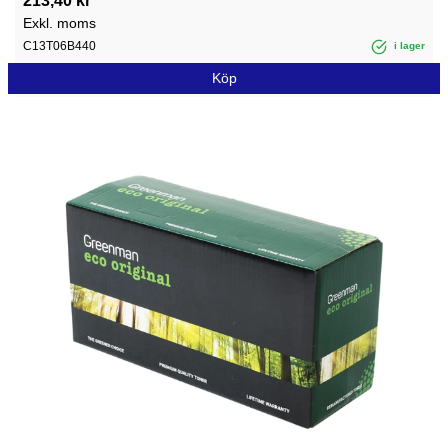
213,40 kr
Exkl. moms
C13T06B440
i lager
Köp