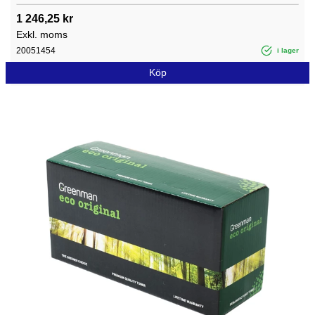
1 246,25 kr
Exkl. moms
20051454
i lager
Köp