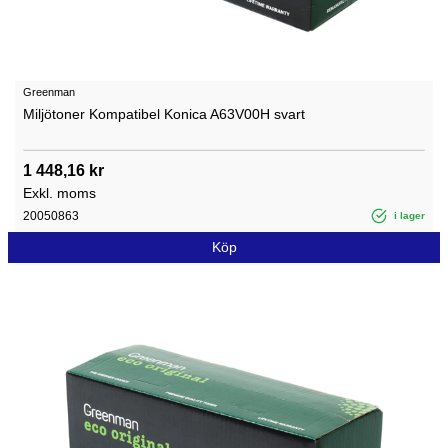
Greenman
Miljötoner Kompatibel Konica A63V00H svart
1 448,16 kr
Exkl. moms
20050863
i lager
Köp