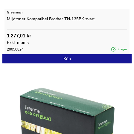
Greenman
Miljötoner Kompatibel Brother TN-135BK svart
1 277,01 kr
Exkl. moms
20050824
i lager
Köp