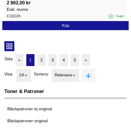
2 862,00 kr
Exkl. moms
C1Q12A
i lager
Köp
Sida:
«
1
2
3
4
5
»
Visa:
Sortera:
24
Relevans
Toner & Patroner
Bläckpatroner ej original
Bläckpatroner original