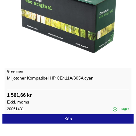
Greenman
Miljötoner Kompatibel HP CE411A/305A cyan
1 561,66 kr
Exkl. moms
20051431
i lager
Köp