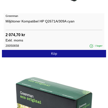
Greenman
Miljötoner Kompatibel HP Q2671A/309A cyan
2 074,70 kr
Exkl. moms
20050658
i lager
Köp