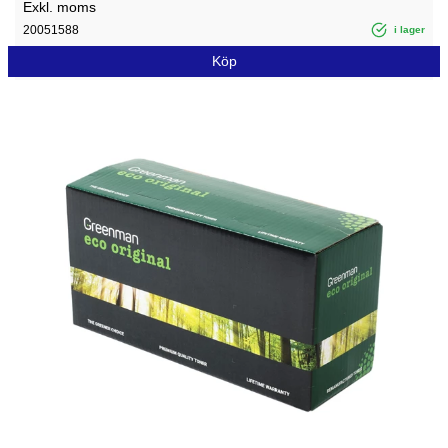
Exkl. moms
20051588
i lager
Köp