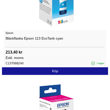
Epson
Bläckflaska Epson 113 EcoTank cyan
213,40 kr
Exkl. moms
C13T06B240
i lager
Köp