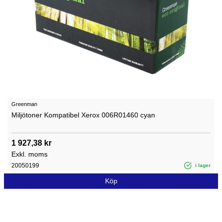
Greenman
Miljötoner Kompatibel Xerox 006R01460 cyan
1 927,38 kr
Exkl. moms
20050199
i lager
Köp