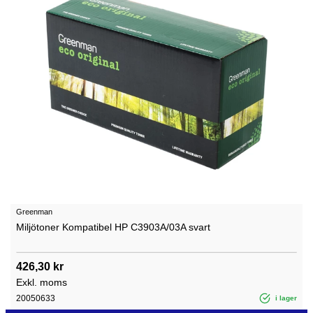
Greenman
Miljötoner Kompatibel HP C3903A/03A svart
426,30 kr
Exkl. moms
20050633
i lager