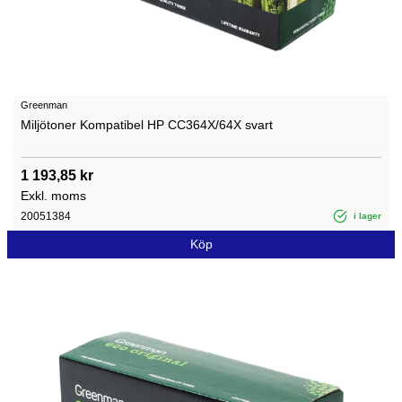
Greenman
Miljötoner Kompatibel HP CC364X/64X svart
1 193,85 kr
Exkl. moms
20051384
i lager
Köp