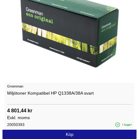
Greenman
Miljötoner Kompatibel HP Q1338A/38A svart
4 801,44 kr
Exkl. moms
20050393
i lager
Köp