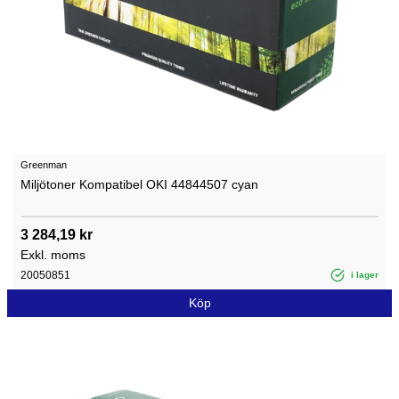
Greenman
Miljötoner Kompatibel OKI 44844507 cyan
3 284,19 kr
Exkl. moms
20050851
i lager
Köp