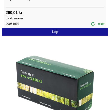
290,01 kr
Exkl. moms
20051093
i lager
Köp