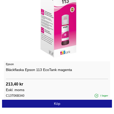
Epson
Bläckflaska Epson 113 EcoTank magenta
213,40 kr
Exkl. moms
C13T06B340
i lager
Köp