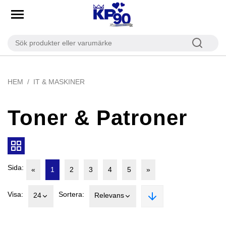
HEM
IT & MASKINER
Toner & Patroner
Sida:
«
1
2
3
4
5
»
Visa:
Sortera:
24
Relevans