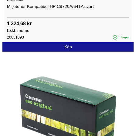
Miljötoner Kompatibel HP C9720A/641A svart
1 324,68 kr
Exkl. moms
20051393
i lager
Köp