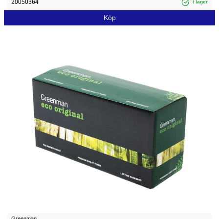
20050364
i lager
Köp
Greenman