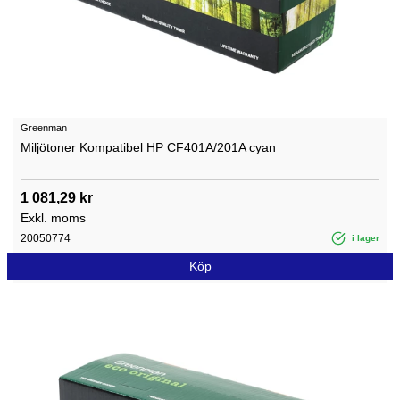
Greenman
Miljötoner Kompatibel HP CF401A/201A cyan
1 081,29 kr
Exkl. moms
20050774
i lager
Köp