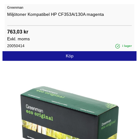
Greenman
Miljötoner Kompatibel HP CF353A/130A magenta
763,03 kr
Exkl. moms
20050414
i lager
Köp