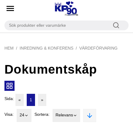
HEM
INREDNING & KONFERENS
VÄRDEFÖRVARING
Dokumentskåp
Sida:
«
1
»
Visa:
Sortera:
24
Relevans