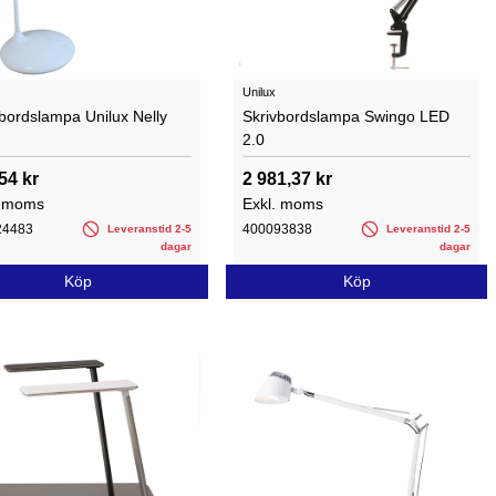
Unilux
bordslampa Unilux Nelly
Skrivbordslampa Swingo LED
2.0
54 kr
2 981,37 kr
. moms
Exkl. moms
24483
400093838
Leveranstid 2-5
Leveranstid 2-5
dagar
dagar
Köp
Köp