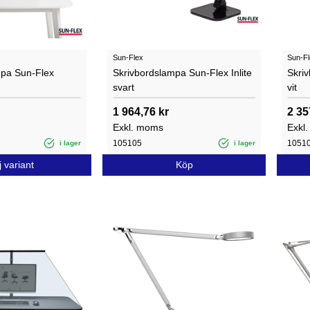
Sun-Flex
Sun-Fl
mpa Sun-Flex
Skrivbordslampa Sun-Flex Inlite
Skriv
svart
vit
1 964,76 kr
2 35
Exkl. moms
Exkl
105105
1051
i lager
i lager
j variant
Köp