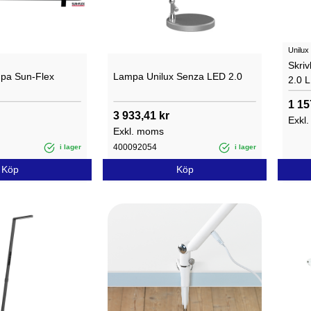
Unilux
Skri
mpa Sun-Flex
Lampa Unilux Senza LED 2.0
2.0 
1 15
3 933,41 kr
Exkl
Exkl. moms
400092054
i lager
i lager
Köp
Köp