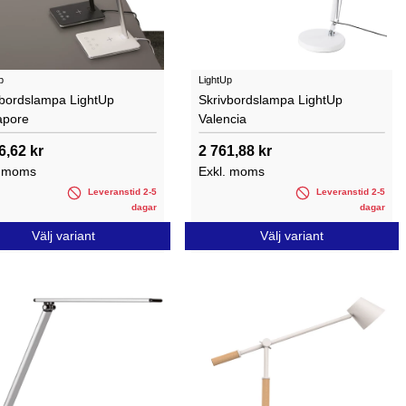
p
LightUp
vbordslampa LightUp
Skrivbordslampa LightUp
apore
Valencia
6,62 kr
2 761,88 kr
. moms
Exkl. moms
Leveranstid 2-5
Leveranstid 2-5
dagar
dagar
Välj variant
Välj variant