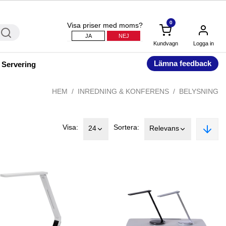
0
Visa priser med moms?
JA
NEJ
Kundvagn
Logga in
Lämna feedback
 Servering
HEM
INREDNING & KONFERENS
BELYSNING
Visa:
Sortera:
24
Relevans