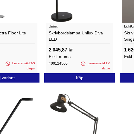
Unilux
LightU
tra Floor Lite
Skrivbordslampa Unilux Diva
Skri
LED
Sing
2 045,87 kr
1 62
Exkl. moms
Exkl
400124560
Leveranstid 2-5
Leveranstid 2-5
dagar
dagar
j variant
Köp