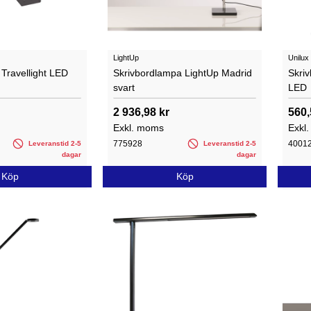
LightUp
Unilux
Travellight LED
Skrivbordlampa LightUp Madrid
Skriv
svart
LED
2 936,98 kr
560,
Exkl. moms
Exkl
775928
4001
Leveranstid 2-5
Leveranstid 2-5
dagar
dagar
Köp
Köp