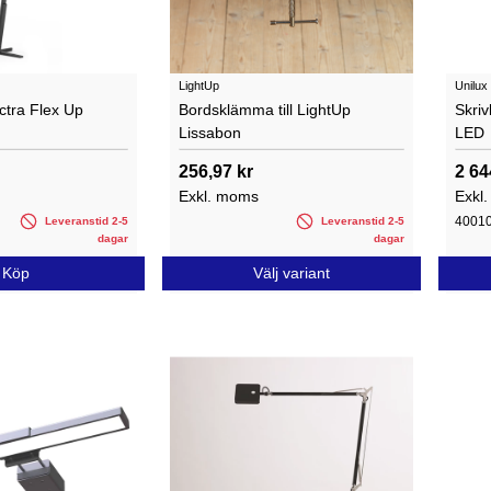
LightUp
Unilux
ctra Flex Up
Bordsklämma till LightUp
Skri
Lissabon
LED
256,97 kr
2 64
Exkl. moms
Exkl
4001
Leveranstid 2-5
Leveranstid 2-5
dagar
dagar
Köp
Välj variant