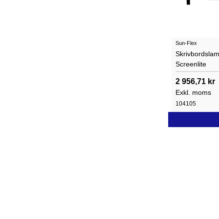
Sun-Flex
Skrivbordsla
Screenlite
2 956,71 kr
Exkl. moms
104105