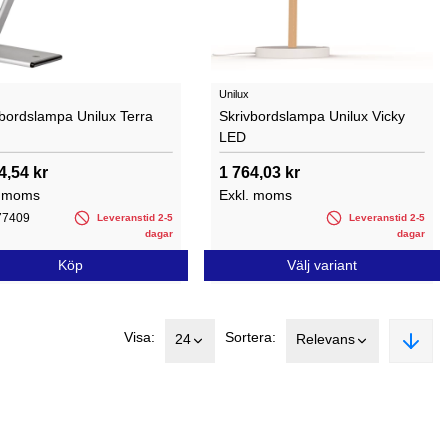
Unilux
vbordslampa Unilux Terra
Skrivbordslampa Unilux Vicky
LED
4,54 kr
1 764,03 kr
. moms
Exkl. moms
77409
Leveranstid 2-5
Leveranstid 2-5
dagar
dagar
Köp
Välj variant
Visa:
Sortera:
24
Relevans