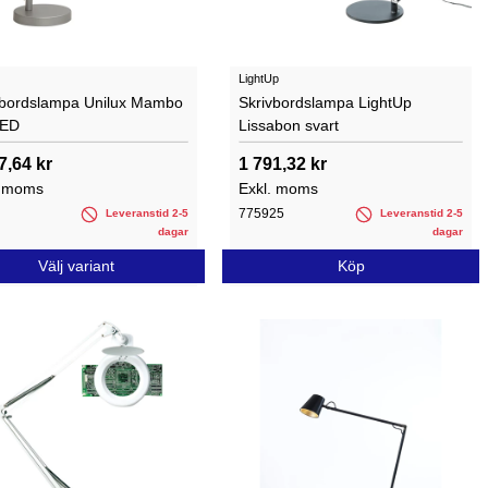
LightUp
vbordslampa Unilux Mambo
Skrivbordslampa LightUp
LED
Lissabon svart
7,64 kr
1 791,32 kr
. moms
Exkl. moms
775925
Leveranstid 2-5
Leveranstid 2-5
dagar
dagar
Välj variant
Köp