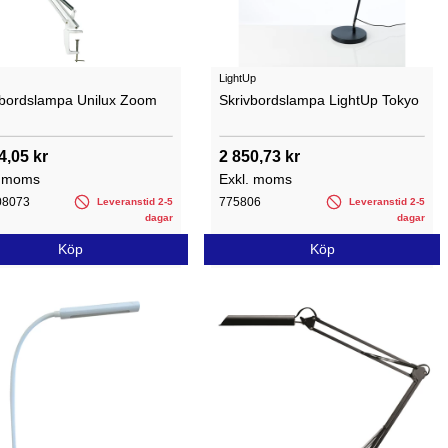
LightUp
vbordslampa Unilux Zoom
Skrivbordslampa LightUp Tokyo
4,05 kr
2 850,73 kr
. moms
Exkl. moms
08073
775806
Leveranstid 2-5
Leveranstid 2-5
dagar
dagar
Köp
Köp