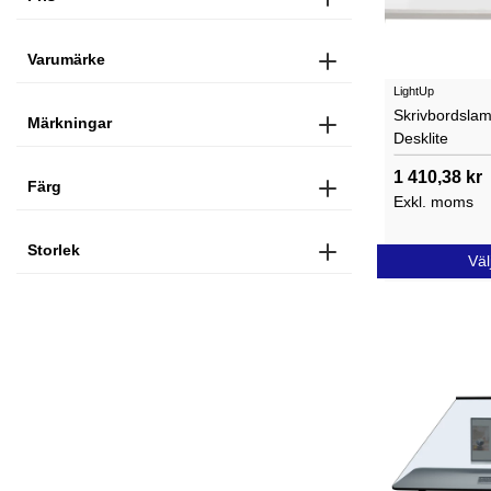
Varumärke
LightUp
Skrivbordsla
Märkningar
Desklite
1 410,38 kr
Färg
Exkl. moms
Storlek
Väl