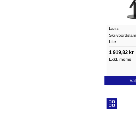
Luctra
Skrivbordslam
Lite
1 919,82 kr
Exkl. moms
Väl