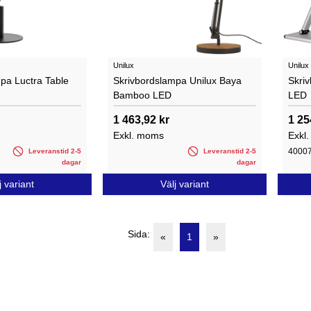
Unilux
Unilux
pa Luctra Table
Skrivbordslampa Unilux Baya
Skri
Bamboo LED
LED
1 463,92 kr
1 25
Exkl. moms
Exkl
4000
Leveranstid 2-5
Leveranstid 2-5
dagar
dagar
j variant
Välj variant
Sida:
«
1
»