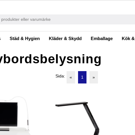
s
Städ & Hygien
Kläder & Skydd
Emballage
Kök &
vbordsbelysning
Sida:
«
1
»