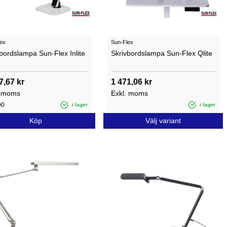
ex
Sun-Flex
bordslampa Sun-Flex Inlite
Skrivbordslampa Sun-Flex Qlite
7,67 kr
1 471,06 kr
. moms
Exkl. moms
00
i lager
i lager
Köp
Välj variant