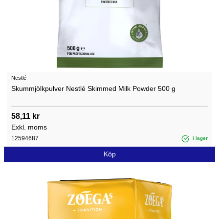
Nestlé
Skummjölkpulver Nestlé Skimmed Milk Powder 500 g
58,11 kr
Exkl. moms
12594687
i lager
Köp