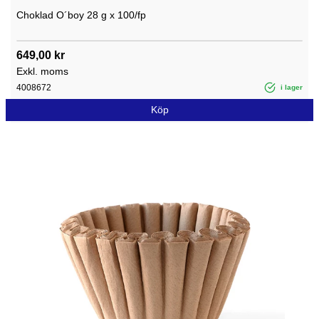
Choklad O´boy 28 g x 100/fp
649,00 kr
Exkl. moms
4008672
i lager
Köp