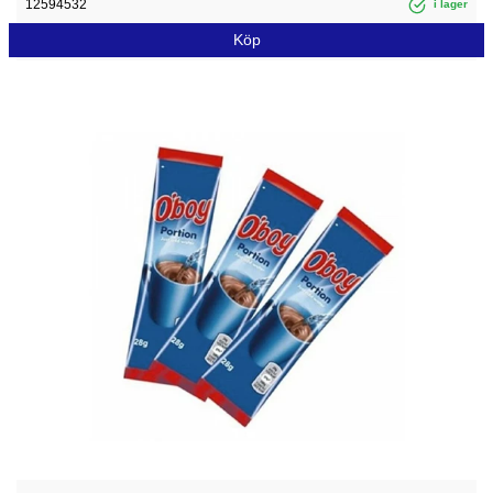
12594532
i lager
Köp