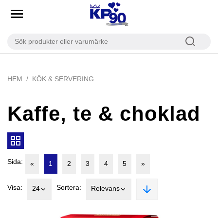
HEM
KÖK & SERVERING
Kaffe, te & choklad
Sida:
«
1
2
3
4
5
»
Visa:
Sortera:
24
Relevans