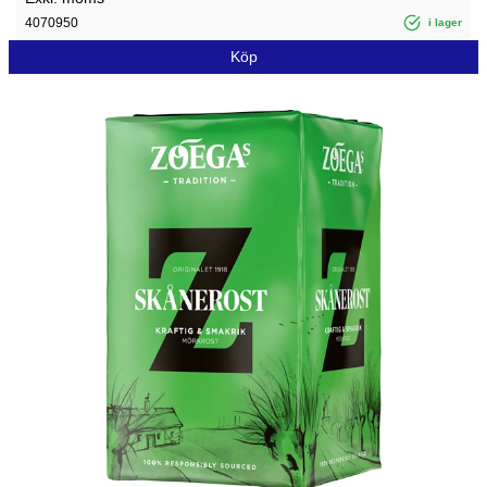
4070950
i lager
Köp