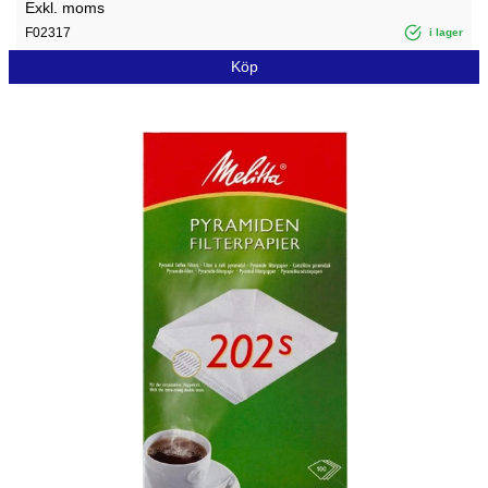
Exkl. moms
F02317
i lager
Köp