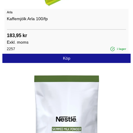
Arla
Kaffemjölk Arla 100/fp
183,95 kr
Exkl. moms
2257
i lager
Köp