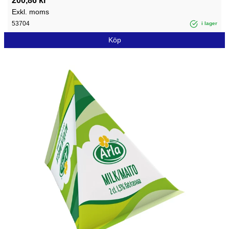
200,86 kr
Exkl. moms
53704
i lager
Köp