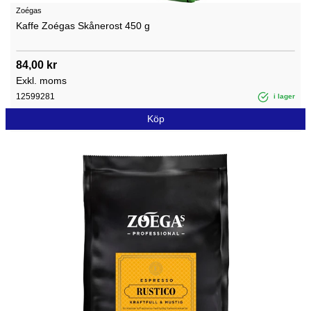
Zoégas
Kaffe Zoégas Skånerost 450 g
84,00 kr
Exkl. moms
12599281
i lager
Köp