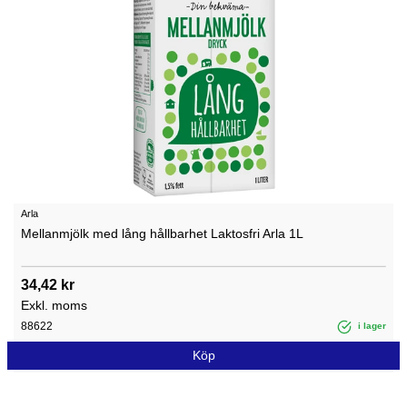
Arla
Mellanmjölk med lång hållbarhet Laktosfri Arla 1L
34,42 kr
Exkl. moms
88622
i lager
Köp