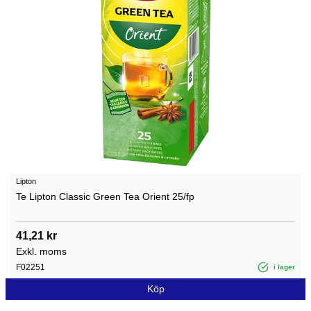
Lipton
Te Lipton Classic Green Tea Orient 25/fp
41,21 kr
Exkl. moms
F02251
i lager
Köp