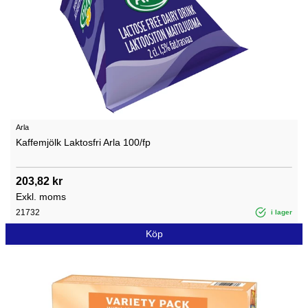
Arla
Kaffemjölk Laktosfri Arla 100/fp
203,82 kr
Exkl. moms
21732
i lager
Köp