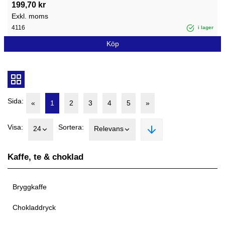
199,70 kr
Exkl. moms
4116
i lager
Köp
Sida:
«
1
2
3
4
5
»
Visa:
Sortera:
24
Relevans
Kaffe, te & choklad
Bryggkaffe
Chokladdryck