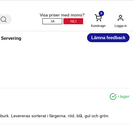
0
Visa priser med moms?
JA
NEJ
Kundvagn
Logga in
Lämna feedback
 Servering
i lager
rk. Levereras sorterat i färgerna: röd, blå, gul och grön.