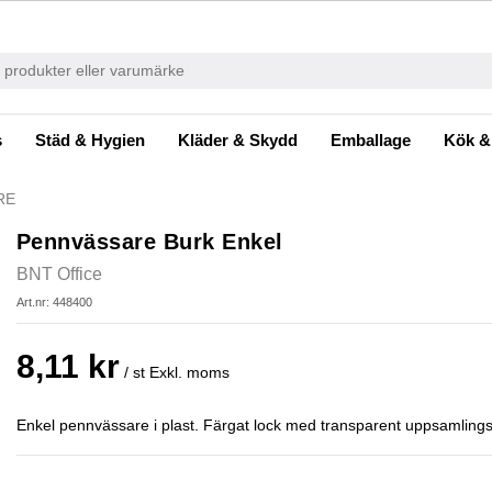
s
Städ & Hygien
Kläder & Skydd
Emballage
Kök &
RE
Pennvässare Burk Enkel
BNT Office
Art.nr: 448400
8,11 kr
/ st
Exkl. moms
Enkel pennvässare i plast. Färgat lock med transparent uppsamlingsbu