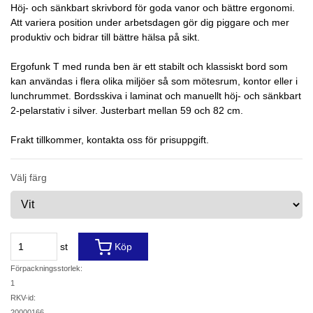
Höj- och sänkbart skrivbord för goda vanor och bättre ergonomi.
Att variera position under arbetsdagen gör dig piggare och mer
produktiv och bidrar till bättre hälsa på sikt.
Ergofunk T med runda ben är ett stabilt och klassiskt bord som
kan användas i flera olika miljöer så som mötesrum, kontor eller i
lunchrummet. Bordsskiva i laminat och manuellt höj- och sänkbart
2-pelarstativ i silver. Justerbart mellan 59 och 82 cm.
Frakt tillkommer, kontakta oss för prisuppgift.
Välj färg
st
Köp
Förpackningsstorlek:
1
RKV-id:
20000166