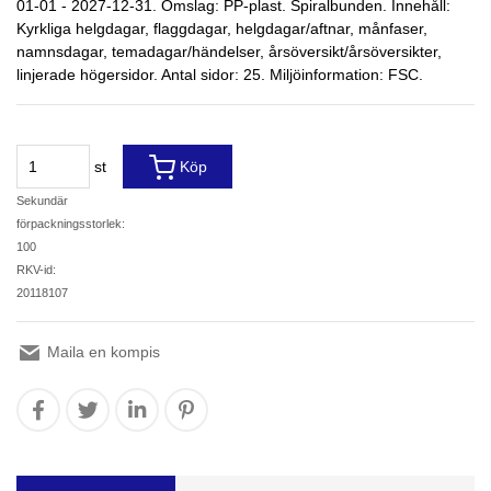
01-01 - 2027-12-31. Omslag: PP-plast. Spiralbunden. Innehåll:
Kyrkliga helgdagar, flaggdagar, helgdagar/aftnar, månfaser,
namnsdagar, temadagar/händelser, årsöversikt/årsöversikter,
linjerade högersidor. Antal sidor: 25. Miljöinformation: FSC.
st
Köp
Sekundär
förpackningsstorlek:
100
RKV-id:
20118107
Maila en kompis