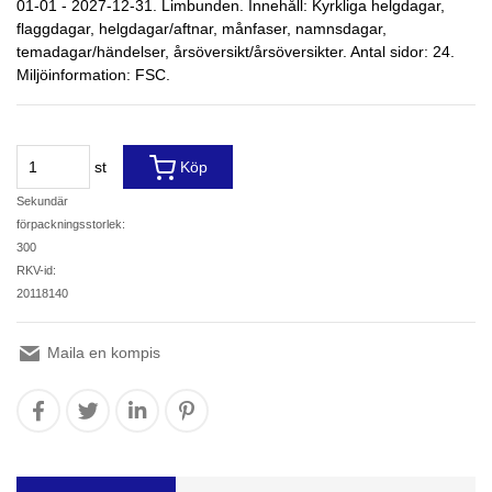
01-01 - 2027-12-31. Limbunden. Innehåll: Kyrkliga helgdagar,
flaggdagar, helgdagar/aftnar, månfaser, namnsdagar,
temadagar/händelser, årsöversikt/årsöversikter. Antal sidor: 24.
Miljöinformation: FSC.
st
Köp
Sekundär
förpackningsstorlek:
300
RKV-id:
20118140
Maila en kompis