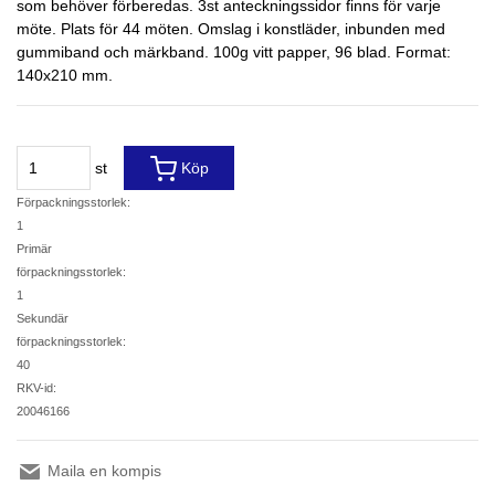
som behöver förberedas. 3st anteckningssidor finns för varje
möte. Plats för 44 möten. Omslag i konstläder, inbunden med
gummiband och märkband. 100g vitt papper, 96 blad. Format:
140x210 mm.
st
Köp
Förpackningsstorlek:
1
Primär
förpackningsstorlek:
1
Sekundär
förpackningsstorlek:
40
RKV-id:
20046166
Maila en kompis