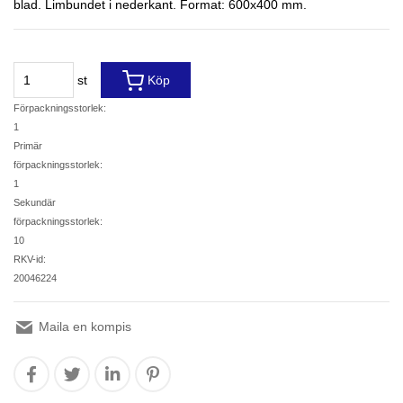
blad. Limbundet i nederkant. Format: 600x400 mm.
st
Köp
Förpackningsstorlek:
1
Primär
förpackningsstorlek:
1
Sekundär
förpackningsstorlek:
10
RKV-id:
20046224
Maila en kompis