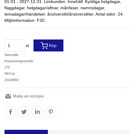
01-01 - 2027-12-31. Limbunden. Innehåll: Kyrkliga helgdagar,
flaggdagar, helgdagar/aftnar, månfaser, namnsdagar,
temadagar/händelser, årsöversikt/årsöversikter. Antal sidor: 24.
Miljöinformation: FSC.
st
Köp
Sekundär
förpackningsstorlek:
270
RKV-id:
20118059
Maila en kompis