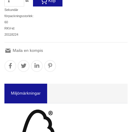
st
Köp
Sekundär
förpackningsstorlek:
60
RKV-id:
20118224
Maila en kompis
Miljömärkningar