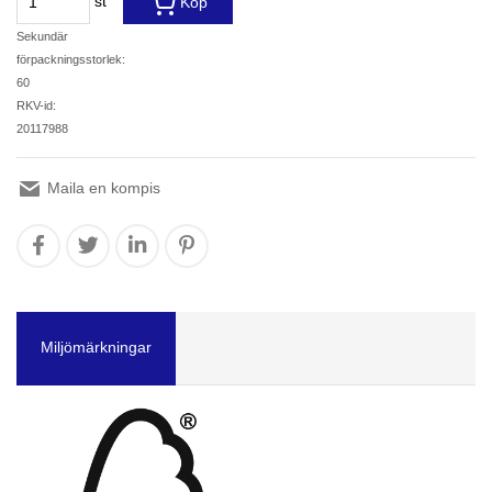
st
Köp
Sekundär
förpackningsstorlek:
60
RKV-id:
20117988
Maila en kompis
Miljömärkningar