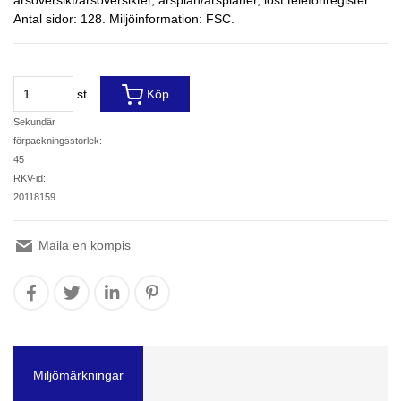
årsöversikt/årsöversikter, årsplan/årsplaner, löst telefonregister.
Antal sidor: 128. Miljöinformation: FSC.
st
Köp
Sekundär
förpackningsstorlek:
45
RKV-id:
20118159
Maila en kompis
Miljömärkningar