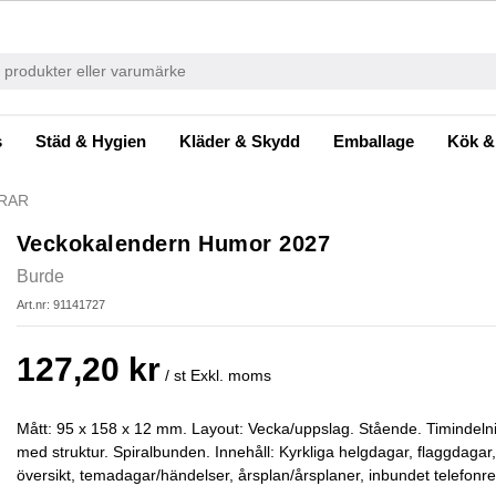
s
Städ & Hygien
Kläder & Skydd
Emballage
Kök &
RAR
Veckokalendern Humor 2027
Burde
Art.nr: 91141727
127,20 kr
/ st
Exkl. moms
Mått: 95 x 158 x 12 mm. Layout: Vecka/uppslag. Stående. Timindel
med struktur. Spiralbunden. Innehåll: Kyrkliga helgdagar, flaggdaga
översikt, temadagar/händelser, årsplan/årsplaner, inbundet telefonreg