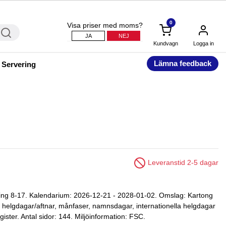
0
Visa priser med moms?
JA
NEJ
Kundvagn
Logga in
Lämna feedback
 Servering
Leveranstid 2-5 dagar
ning 8-17. Kalendarium: 2026-12-21 - 2028-01-02. Omslag: Kartong
r, helgdagar/aftnar, månfaser, namnsdagar, internationella helgdagar
ister. Antal sidor: 144. Miljöinformation: FSC.