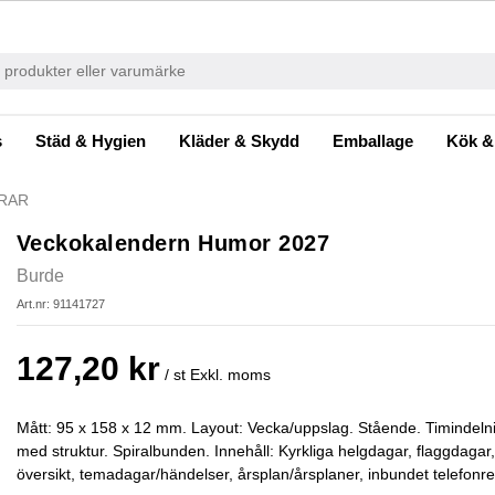
s
Städ & Hygien
Kläder & Skydd
Emballage
Kök &
RAR
Veckokalendern Humor 2027
Burde
Art.nr: 91141727
127,20 kr
/ st
Exkl. moms
Mått: 95 x 158 x 12 mm. Layout: Vecka/uppslag. Stående. Timindel
med struktur. Spiralbunden. Innehåll: Kyrkliga helgdagar, flaggdaga
översikt, temadagar/händelser, årsplan/årsplaner, inbundet telefonreg