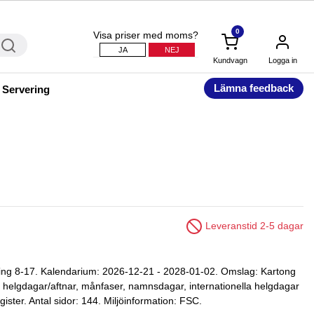
0
Visa priser med moms?
JA
NEJ
Kundvagn
Logga in
Lämna feedback
 Servering
Leveranstid 2-5 dagar
ning 8-17. Kalendarium: 2026-12-21 - 2028-01-02. Omslag: Kartong
r, helgdagar/aftnar, månfaser, namnsdagar, internationella helgdagar
ister. Antal sidor: 144. Miljöinformation: FSC.