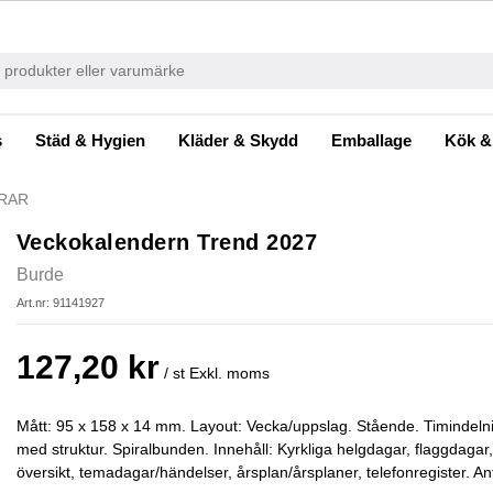
s
Städ & Hygien
Kläder & Skydd
Emballage
Kök &
RAR
Veckokalendern Trend 2027
Burde
Art.nr: 91141927
127,20 kr
/ st
Exkl. moms
Mått: 95 x 158 x 14 mm. Layout: Vecka/uppslag. Stående. Timindel
med struktur. Spiralbunden. Innehåll: Kyrkliga helgdagar, flaggdaga
översikt, temadagar/händelser, årsplan/årsplaner, telefonregister. An