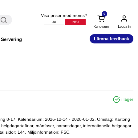
0
Visa priser med moms?
JA
NEJ
Kundvagn
Logga in
Lämna feedback
 Servering
i lager
ning 8-17. Kalendarium: 2026-12-14 - 2028-01-02. Omslag: Kartong
r, helgdagar/aftnar, månfaser, namnsdagar, internationella helgdagar
tal sidor: 144. Miljöinformation: FSC.