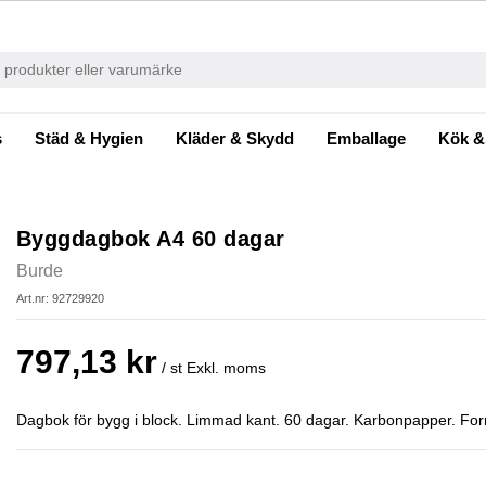
s
Städ & Hygien
Kläder & Skydd
Emballage
Kök &
Byggdagbok A4 60 dagar
Burde
Art.nr: 92729920
797,13 kr
/ st
Exkl. moms
Dagbok för bygg i block. Limmad kant. 60 dagar. Karbonpapper. For