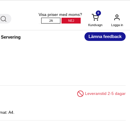
0
Visa priser med moms?
JA
NEJ
Kundvagn
Logga in
Lämna feedback
 Servering
Leveranstid 2-5 dagar
mat: A4.