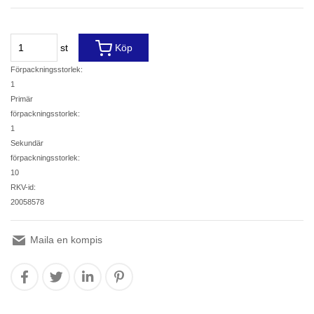
st
Köp
Förpackningsstorlek:
1
Primär
förpackningsstorlek:
1
Sekundär
förpackningsstorlek:
10
RKV-id:
20058578
Maila en kompis