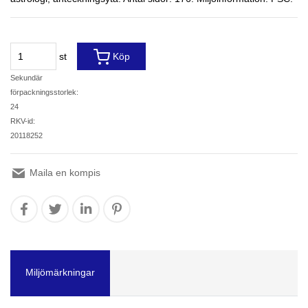
st
Köp
Sekundär
förpackningsstorlek:
24
RKV-id:
20118252
Maila en kompis
Miljömärkningar