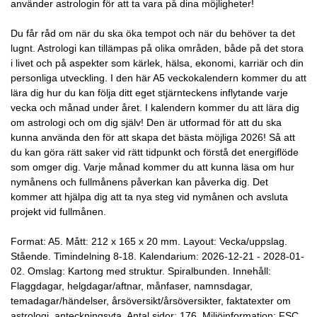
använder astrologin för att ta vara på dina möjligheter!
Du får råd om när du ska öka tempot och när du behöver ta det
lugnt. Astrologi kan tillämpas på olika områden, både på det stora
i livet och på aspekter som kärlek, hälsa, ekonomi, karriär och din
personliga utveckling. I den här A5 veckokalendern kommer du att
lära dig hur du kan följa ditt eget stjärnteckens inflytande varje
vecka och månad under året. I kalendern kommer du att lära dig
om astrologi och om dig själv! Den är utformad för att du ska
kunna använda den för att skapa det bästa möjliga 2026! Så att
du kan göra rätt saker vid rätt tidpunkt och förstå det energiflöde
som omger dig. Varje månad kommer du att kunna läsa om hur
nymånens och fullmånens påverkan kan påverka dig. Det
kommer att hjälpa dig att ta nya steg vid nymånen och avsluta
projekt vid fullmånen.
Format: A5. Mått: 212 x 165 x 20 mm. Layout: Vecka/uppslag.
Stående. Timindelning 8-18. Kalendarium: 2026-12-21 - 2028-01-
02. Omslag: Kartong med struktur. Spiralbunden. Innehåll:
Flaggdagar, helgdagar/aftnar, månfaser, namnsdagar,
temadagar/händelser, årsöversikt/årsöversikter, faktatexter om
astrologi, anteckningsyta. Antal sidor: 176. Miljöinformation: FSC.